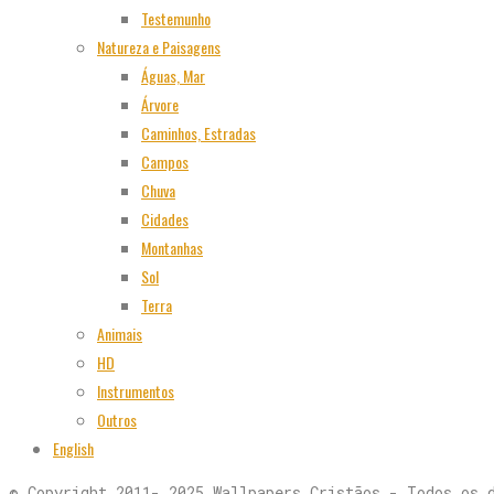
Testemunho
Natureza e Paisagens
Águas, Mar
Árvore
Caminhos, Estradas
Campos
Chuva
Cidades
Montanhas
Sol
Terra
Animais
HD
Instrumentos
Outros
English
© Copyright 2011- 2025 Wallpapers Cristãos - Todos os 