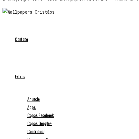
Contato
Extras
Anuncie
Apps
Capas Facebook
Capas Google+
Contribua!