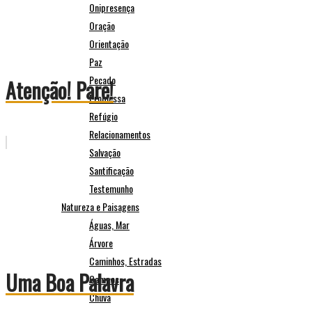
Onipresença
Oração
Orientação
Paz
Pecado
Atenção! Pare!
Promessa
Refúgio
Relacionamentos
Salvação
Santificação
Testemunho
Natureza e Paisagens
Águas, Mar
Árvore
Caminhos, Estradas
Uma Boa Palavra
Campos
Chuva