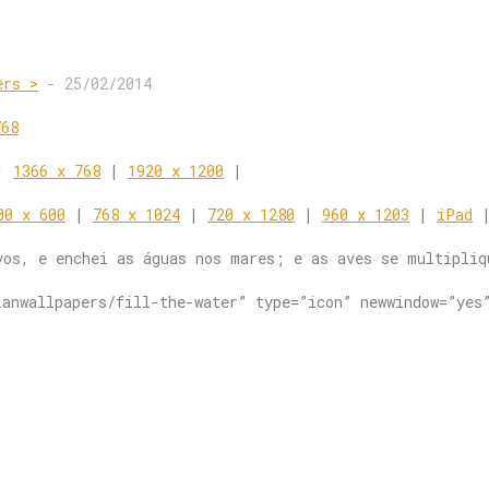
ers >
-
25/02/2014
|
1366 x 768
|
1920 x 1200
|
00 x 600
|
768 x 1024
|
720 x 1280
|
960 x 1203
|
iPad
vos, e enchei as águas nos mares; e as aves se multipliq
ianwallpapers/fill-the-water” type=”icon” newwindow=”yes