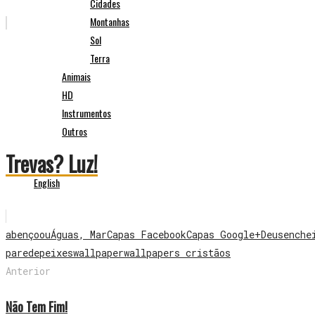
Cidades
Montanhas
Sol
Terra
Animais
HD
Instrumentos
Outros
Trevas? Luz!
English
abençoou
Águas, Mar
Capas Facebook
Capas Google+
Deus
enche
parede
peixes
wallpaper
wallpapers cristãos
Anterior
Não Tem Fim!