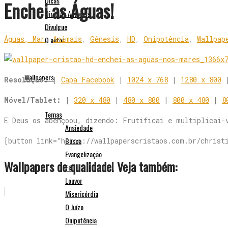
Dicas
Enchei as Águas!
Direitos Autorais
Divulgue
Águas, Mar
,
Animais
,
Gênesis
,
HD
,
Onipotência
,
Wallpap
O autor
Wallpapers
Resolução:
|
Capa Facebook
|
1024 x 768
|
1280 x 800
Móvel/Tablet:
|
320 x 480
|
480 x 800
|
800 x 480
|
8
Temas
E Deus os abençoou, dizendo: Frutificai e multiplicai-
Ansiedade
Busca
[button link=”https://wallpaperscristaos.com.br/christ
Evangelização
Wallpapers de qualidade! Veja também:
Fé
Louvor
Misericórdia
O Juízo
Onipotência