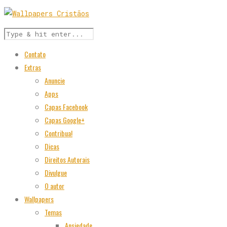
Contato
Extras
Anuncie
Apps
Capas Facebook
Capas Google+
Contribua!
Dicas
Direitos Autorais
Divulgue
O autor
Wallpapers
Temas
Ansiedade