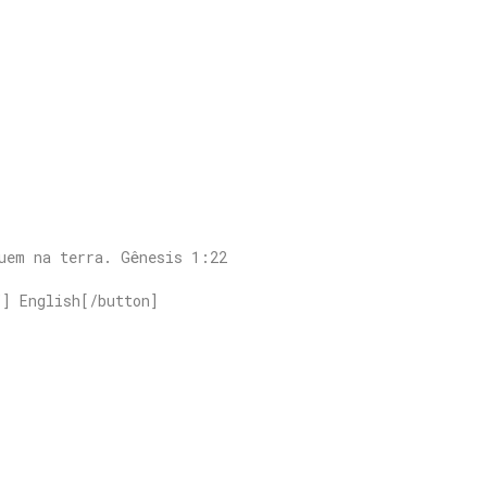
|
uem na terra. Gênesis 1:22
”] English[/button]