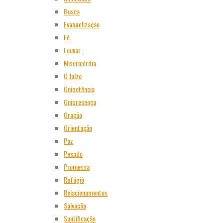
Busca
Evangelização
Fé
Louvor
Misericórdia
O Juízo
Onipotência
Onipresença
Oração
Orientação
Paz
Pecado
Promessa
Refúgio
Relacionamentos
Salvação
Santificação