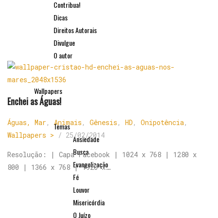
Contribua!
Dicas
Direitos Autorais
Divulgue
O autor
Wallpapers
Enchei as Águas!
Águas, Mar
,
Animais
,
Gênesis
,
HD
,
Onipotência
,
Temas
Wallpapers >
/
25/02/2014
Ansiedade
Busca
Resolução: | Capa Facebook | 1024 x 768 | 1280 x
Evangelização
800 | 1366 x 768 | 1920 x…
Fé
Louvor
Misericórdia
O Juízo