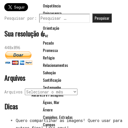
Onipotência
Onipresença
Pesquisar por:
Oração
Orientação
Sua resolução é:
Paz
Pecado
448x896
Promessa
Refúgio
Relacionamentos
Salvação
Arquivos
Santificação
Testemunho
Arquivos
Natureza e Paisagens
Águas, Mar
Dicas
Árvore
Caminhos, Estradas
Quero compartilhar as imagens! Quero usar para
Campos
outros fins! Leia aqui!