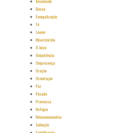
Ansiedade
Busca
Evangelização
Fé
Louvor
Misericórdia
O Juízo
Onipotência
Onipresença
Oração
Orientação
Paz
Pecado
Promessa
Refúgio
Relacionamentos
Salvação
Santificação