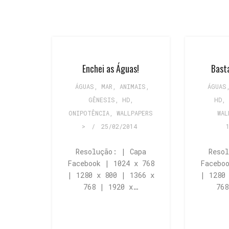
Enchei as Águas!
Bast
ÁGUAS, MAR
,
ANIMAIS
,
ÁGUAS
GÊNESIS
,
HD
,
HD
,
ONIPOTÊNCIA
,
WALLPAPERS
WAL
>
/
25/02/2014
Resolução: | Capa
Reso
Facebook | 1024 x 768
Facebo
| 1280 x 800 | 1366 x
| 1280
768 | 1920 x…
76