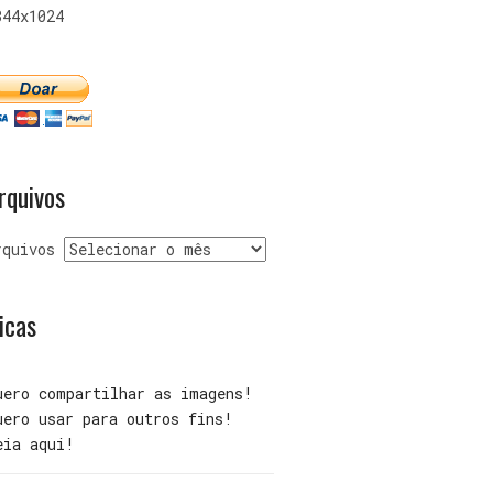
344x1024
rquivos
rquivos
icas
uero compartilhar as imagens!
uero usar para outros fins!
eia aqui!