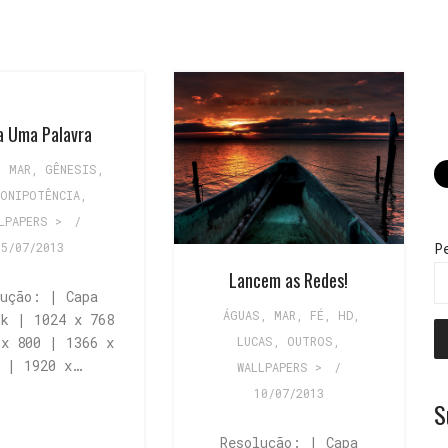
a Uma Palavra
, MAR
,
GÊNESIS
,
ONIPOTÊNCIA
,
LPAPERS >
/
15/07/2013
P
Lancem as Redes!
lução: | Capa
ÁGUAS, MAR
,
FÉ
,
HD
,
ok | 1024 x 768
 x 800 | 1366 x
LUCAS
,
OUTROS
,
8 | 1920 x…
WALLPAPERS >
/
10/07/2013
S
Resolução: | Capa