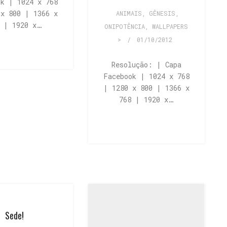
ok | 1024 x 768
 x 800 | 1366 x
ANIMAIS
,
GÊNESIS
,
8 | 1920 x…
ONIPOTÊNCIA
,
WALLPAPERS
>
/
01/10/2012
Resolução: | Capa
Facebook | 1024 x 768
| 1280 x 800 | 1366 x
768 | 1920 x…
Sede!