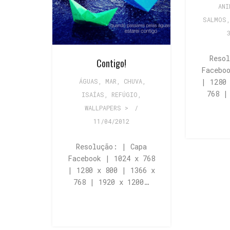
ANI
SALMOS
Reso
Contigo!
Facebo
| 1280
ÁGUAS, MAR
,
CHUVA
,
768 |
ISAÍAS
,
REFÚGIO
,
WALLPAPERS >
/
11/04/2012
Resolução: | Capa
Facebook | 1024 x 768
| 1280 x 800 | 1366 x
768 | 1920 x 1200…