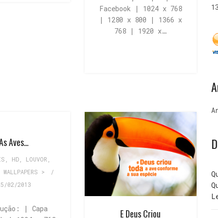
1
Facebook | 1024 x 768
| 1280 x 800 | 1366 x
768 | 1920 x…
A
A
D
As Aves…
IS
,
HD
,
LOUVOR
,
,
WALLPAPERS >
/
Q
Q
25/02/2013
L
lução: | Capa
E Deus Criou