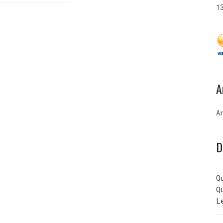
1
A
A
D
Q
Q
L