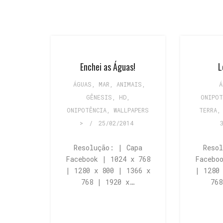
Enchei as Águas!
L
ÁGUAS, MAR
,
ANIMAIS
,
Á
GÊNESIS
,
HD
,
ONIPOT
ONIPOTÊNCIA
,
WALLPAPERS
TERRA
>
/
25/02/2014
Resolução: | Capa
Reso
Facebook | 1024 x 768
Facebo
| 1280 x 800 | 1366 x
| 1280
768 | 1920 x…
76