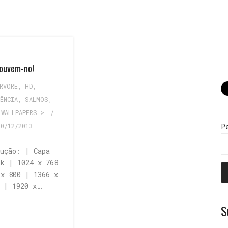
ouvem-no!
RVORE
,
HD
,
ÊNCIA
,
SALMOS
,
,
WALLPAPERS >
/
30/12/2013
P
lução: | Capa
ok | 1024 x 768
 x 800 | 1366 x
8 | 1920 x…
S