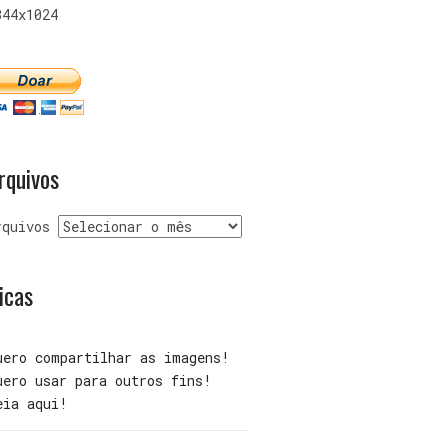
344x1024
rquivos
rquivos
icas
uero compartilhar as imagens!
uero usar para outros fins!
eia aqui!