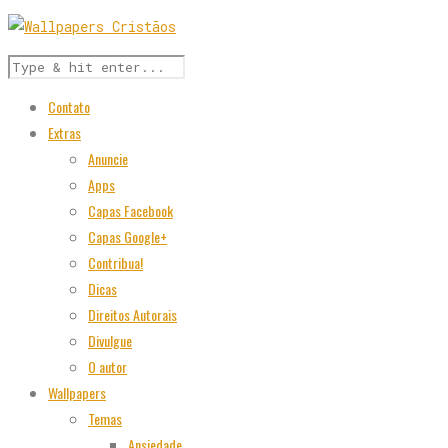
Contato
Extras
Anuncie
Apps
Capas Facebook
Capas Google+
Contribua!
Dicas
Direitos Autorais
Divulgue
O autor
Wallpapers
Temas
Ansiedade