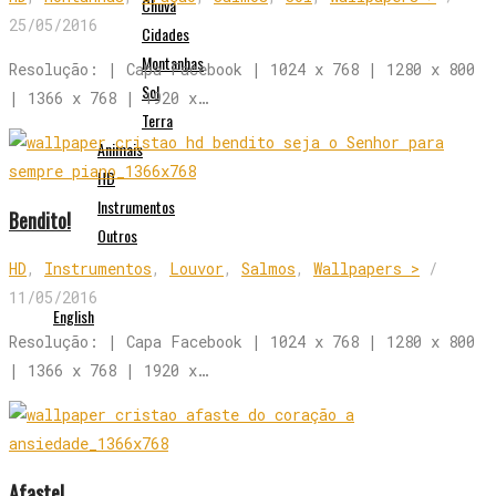
Chuva
25/05/2016
Cidades
Montanhas
Resolução: | Capa Facebook | 1024 x 768 | 1280 x 800
Sol
| 1366 x 768 | 1920 x…
Terra
Animais
HD
Instrumentos
Bendito!
Outros
HD
,
Instrumentos
,
Louvor
,
Salmos
,
Wallpapers >
/
11/05/2016
English
Resolução: | Capa Facebook | 1024 x 768 | 1280 x 800
| 1366 x 768 | 1920 x…
Afaste!