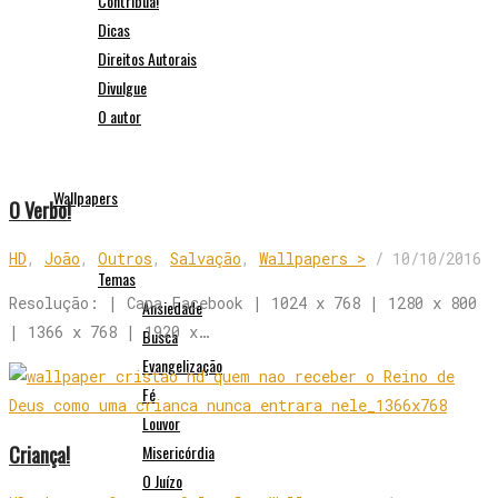
Contribua!
Dicas
Direitos Autorais
Divulgue
O autor
Wallpapers
O Verbo!
HD
,
João
,
Outros
,
Salvação
,
Wallpapers >
/
10/10/2016
Temas
Resolução: | Capa Facebook | 1024 x 768 | 1280 x 800
Ansiedade
| 1366 x 768 | 1920 x…
Busca
Evangelização
Fé
Louvor
Criança!
Misericórdia
O Juízo