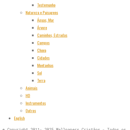
Testemunho
Natureza e Paisagens
Águas, Mar
Árvore
Caminhos, Estradas
Campos
Chuva
Cidades
Montanhas
Sol
Terra
Animais
HD
Instrumentos
Outros
English
© Copyright 2011- 2025 Wallpapers Cristãos - Todos os