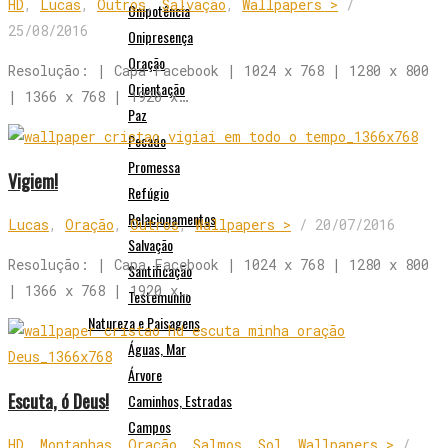
HD
,
Lucas
,
Outros
,
Salvação
,
Wallpapers >
/
Onipotência
25/08/2016
Onipresença
Oração
Resolução: | Capa Facebook | 1024 x 768 | 1280 x 800
Orientação
| 1366 x 768 | 1920 x…
Paz
Pecado
Promessa
Vigiem!
Refúgio
Relacionamentos
Lucas
,
Oração
,
Outros
,
Wallpapers >
/
20/07/2016
Salvação
Resolução: | Capa Facebook | 1024 x 768 | 1280 x 800
Santificação
| 1366 x 768 | 1920 x…
Testemunho
Natureza e Paisagens
Águas, Mar
Árvore
Escuta, ó Deus!
Caminhos, Estradas
Campos
HD
,
Montanhas
,
Oração
,
Salmos
,
Sol
,
Wallpapers >
/