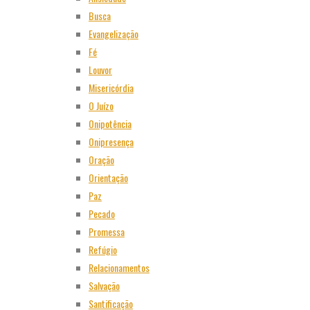
Busca
Evangelização
Fé
Louvor
Misericórdia
O Juízo
Onipotência
Onipresença
Oração
Orientação
Paz
Pecado
Promessa
Refúgio
Relacionamentos
Salvação
Santificação