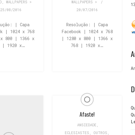
O
,
WALLPAPERS >
WALLPAPERS >
/
1
25/08/2016
20/07/2016
lução: | Capa
Resolução: | Capa
ok | 1024 x 768
Facebook | 1024 x 768
 x 800 | 1366 x
| 1280 x 800 | 1366 x
8 | 1920 x…
768 | 1920 x…
A
A
D
Q
Afaste!
Q
L
ANSIEDADE
,
ECLESIASTES
,
OUTROS
,