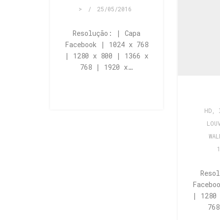
>
/
25/05/2016
Resolução: | Capa
Facebook | 1024 x 768
| 1280 x 800 | 1366 x
768 | 1920 x…
HD
,
LOU
WAL
Reso
Facebo
| 1280
76