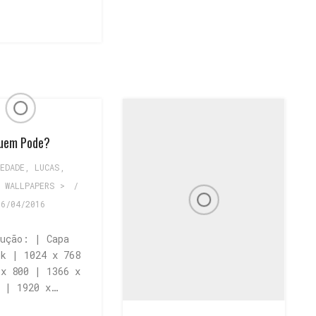
uem Pode?
EDADE
,
LUCAS
,
,
WALLPAPERS >
/
06/04/2016
lução: | Capa
ok | 1024 x 768
 x 800 | 1366 x
8 | 1920 x…