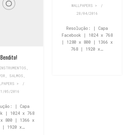
WALLPAPERS >
/
28/04/2016
Resolução: | Capa
Facebook | 1024 x 768
| 1280 x 800 | 1366 x
768 | 1920 x…
Bendito!
INSTRUMENTOS
,
VOR
,
SALMOS
,
LPAPERS >
/
11/05/2016
lução: | Capa
ok | 1024 x 768
 x 800 | 1366 x
8 | 1920 x…