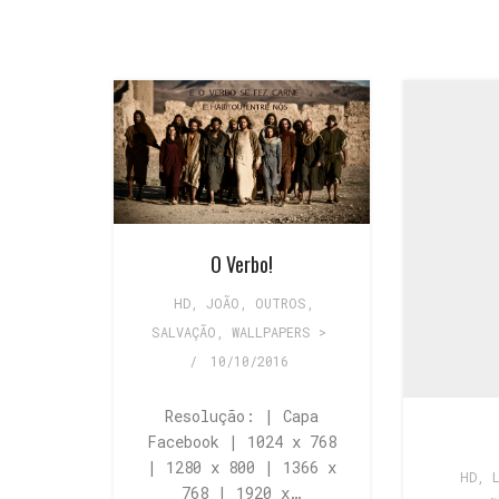
O Verbo!
HD
,
JOÃO
,
OUTROS
,
SALVAÇÃO
,
WALLPAPERS >
/
10/10/2016
Resolução: | Capa
Facebook | 1024 x 768
| 1280 x 800 | 1366 x
HD
,
768 | 1920 x…