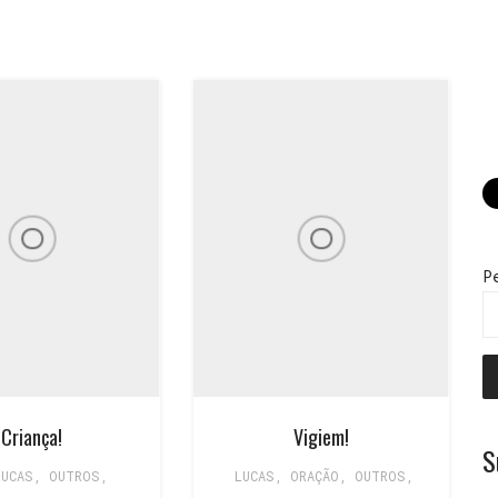
P
Criança!
Vigiem!
S
LUCAS
,
OUTROS
,
LUCAS
,
ORAÇÃO
,
OUTROS
,