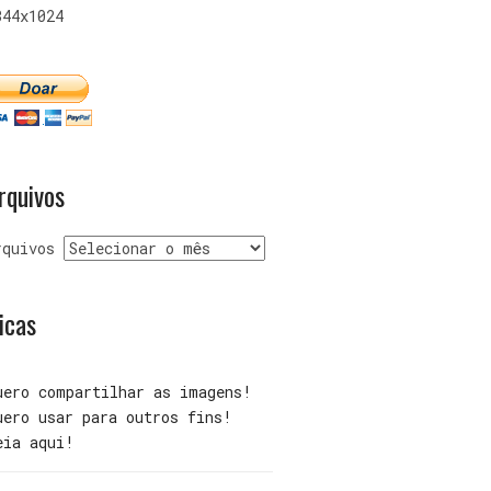
344x1024
rquivos
rquivos
icas
uero compartilhar as imagens!
uero usar para outros fins!
eia aqui!