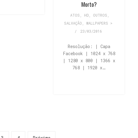
Morto?
ATOS
,
HD
,
OUTROS
,
SALVAÇÃO
,
WALLPAPERS >
/
23/03/2016
Resolução: | Capa
Facebook | 1024 x 768
| 1280 x 800 | 1366 x
768 | 1920 x…
3
4
Próximo