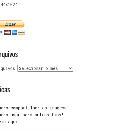
344x1024
rquivos
rquivos
icas
uero compartilhar as imagens!
uero usar para outros fins!
eia aqui!