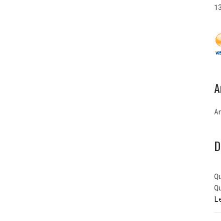
1
A
A
D
Q
Q
L