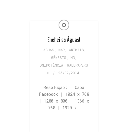
Enchei as Águas!
ÁGUAS, MAR
,
ANIMAIS
,
GÊNESIS
,
HD
,
ONIPOTÊNCIA
,
WALLPAPERS
>
/
25/02/2014
Resolução: | Capa
Facebook | 1024 x 768
| 1280 x 800 | 1366 x
768 | 1920 x…