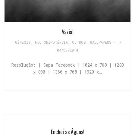
Vazia!
GÊNESIS
,
HD
,
ONIPOTÊNCIA
,
OUTROS
,
WALLPAPERS >
/
04/03/2014
Resolução: | Capa Facebook | 1024 x 768 | 1280
x 800 | 1366 x 768 | 1920 x…
Enchei as Águas!