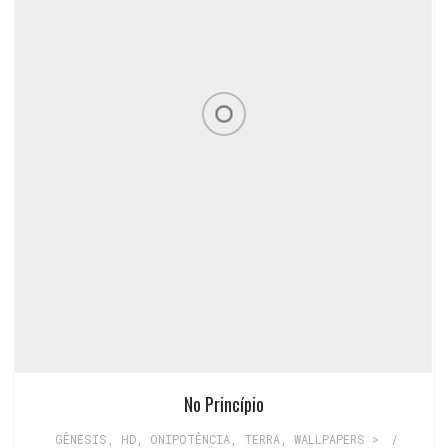
No Princípio
GÊNESIS
,
HD
,
ONIPOTÊNCIA
,
TERRA
,
WALLPAPERS >
/