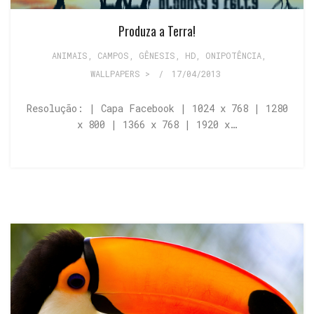
Produza a Terra!
ANIMAIS
,
CAMPOS
,
GÊNESIS
,
HD
,
ONIPOTÊNCIA
,
WALLPAPERS >
/
17/04/2013
Resolução: | Capa Facebook | 1024 x 768 | 1280
x 800 | 1366 x 768 | 1920 x…