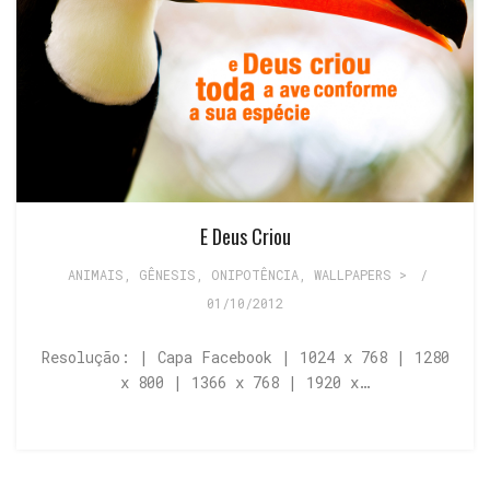
E Deus Criou
ANIMAIS
,
GÊNESIS
,
ONIPOTÊNCIA
,
WALLPAPERS >
/
01/10/2012
Resolução: | Capa Facebook | 1024 x 768 | 1280
x 800 | 1366 x 768 | 1920 x…