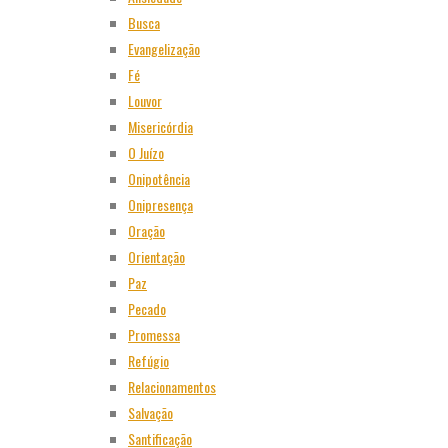
Busca
Evangelização
Fé
Louvor
Misericórdia
O Juízo
Onipotência
Onipresença
Oração
Orientação
Paz
Pecado
Promessa
Refúgio
Relacionamentos
Salvação
Santificação