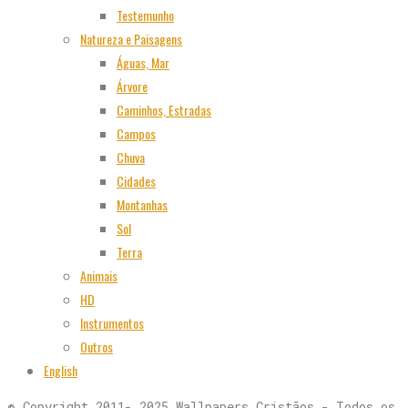
Testemunho
Natureza e Paisagens
Águas, Mar
Árvore
Caminhos, Estradas
Campos
Chuva
Cidades
Montanhas
Sol
Terra
Animais
HD
Instrumentos
Outros
English
© Copyright 2011- 2025 Wallpapers Cristãos - Todos os