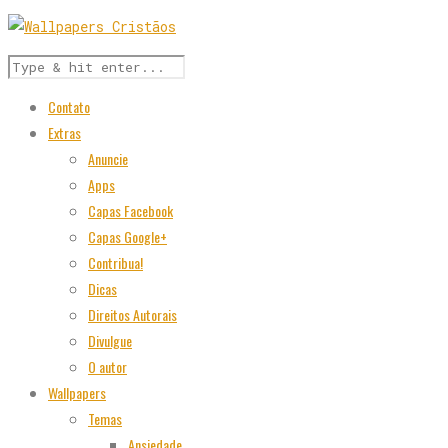
Contato
Extras
Anuncie
Apps
Capas Facebook
Capas Google+
Contribua!
Dicas
Direitos Autorais
Divulgue
O autor
Wallpapers
Temas
Ansiedade