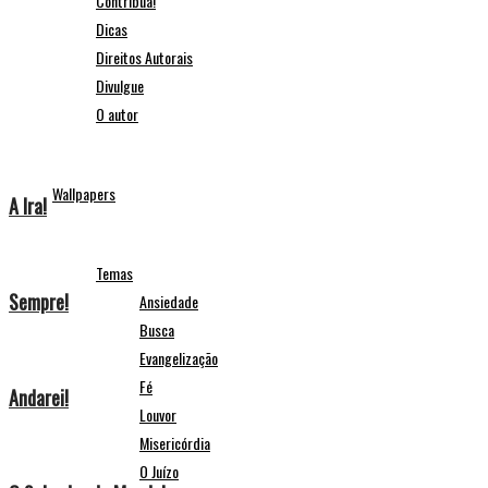
Contribua!
Dicas
Direitos Autorais
Divulgue
O autor
Wallpapers
A Ira!
Temas
Sempre!
Ansiedade
Busca
Evangelização
Fé
Andarei!
Louvor
Misericórdia
O Juízo