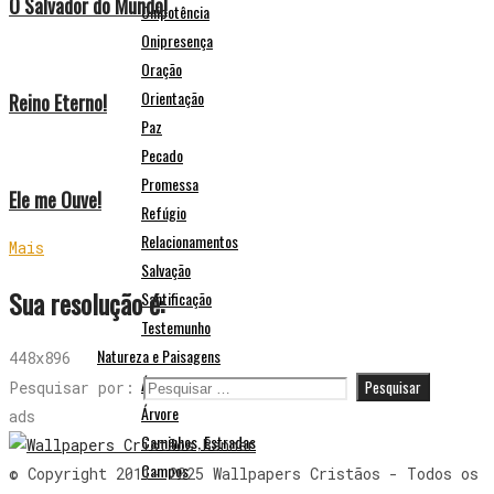
O Salvador do Mundo!
Onipotência
Onipresença
Oração
Orientação
Reino Eterno!
Paz
Pecado
Promessa
Ele me Ouve!
Refúgio
Relacionamentos
Mais
Salvação
Sua resolução é:
Santificação
Testemunho
Natureza e Paisagens
448x896
Águas, Mar
Pesquisar por:
Árvore
ads
Caminhos, Estradas
Campos
© Copyright 2011- 2025 Wallpapers Cristãos - Todos os