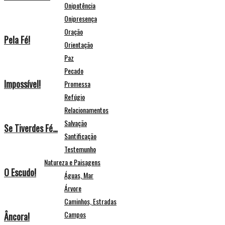
Onipotência
Onipresença
Oração
Pela Fé!
Orientação
Paz
Pecado
Impossível!
Promessa
Refúgio
Relacionamentos
Salvação
Se Tiverdes Fé…
Santificação
Testemunho
Natureza e Paisagens
O Escudo!
Águas, Mar
Árvore
Caminhos, Estradas
Campos
Âncora!