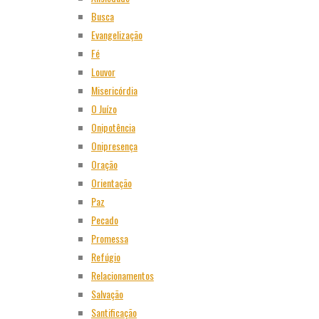
Busca
Evangelização
Fé
Louvor
Misericórdia
O Juízo
Onipotência
Onipresença
Oração
Orientação
Paz
Pecado
Promessa
Refúgio
Relacionamentos
Salvação
Santificação