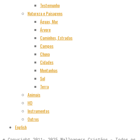
Testemunho
Natureza e Paisagens
Águas, Mar
Árvore
Caminhos, Estradas
Campos
Chuva
Cidades
Montanhas
Sol
Terra
Animais
HD
Instrumentos
Outros
English
© Copyright 2011- 2025 Wallpapers Cristãos - Todos os