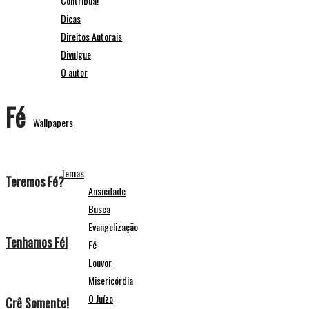
Contribua!
Dicas
Direitos Autorais
Divulgue
O autor
Fé
Wallpapers
Temas
Teremos Fé?
Ansiedade
Busca
Evangelização
Tenhamos Fé!
Fé
Louvor
Misericórdia
O Juízo
Crê Somente!