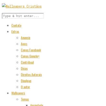
Contato
Extras
Anuncie
Apps
Capas Facebook
Capas Google+
Contribua!
Dicas
Direitos Autorais
Divulgue
O autor
Wallpapers
Temas
Ansiedade