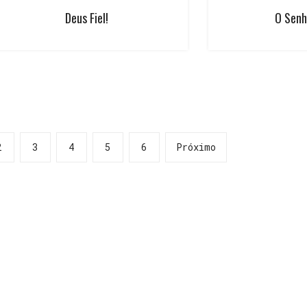
Deus Fiel!
O Senh
2
3
4
5
6
Próximo