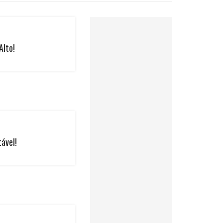
Alto!
tável!