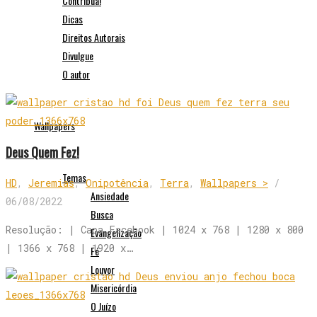
Contribua!
Dicas
Direitos Autorais
Divulgue
O autor
Wallpapers
Deus Quem Fez!
Temas
HD
,
Jeremias
,
Onipotência
,
Terra
,
Wallpapers >
/
Ansiedade
06/08/2022
Busca
Resolução: | Capa Facebook | 1024 x 768 | 1280 x 800
Evangelização
| 1366 x 768 | 1920 x…
Fé
Louvor
Misericórdia
O Juízo