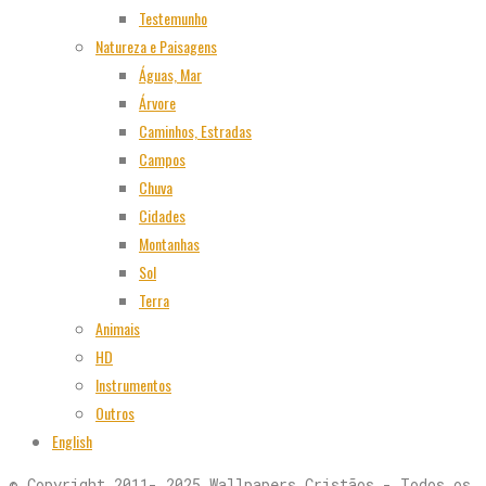
Testemunho
Natureza e Paisagens
Águas, Mar
Árvore
Caminhos, Estradas
Campos
Chuva
Cidades
Montanhas
Sol
Terra
Animais
HD
Instrumentos
Outros
English
© Copyright 2011- 2025 Wallpapers Cristãos - Todos os