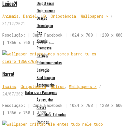
Leões?!
Onipotência
Onipresença
Animais
,
Daniel
,
HD
,
Onipotência
,
Wallpapers >
/
Oração
31/12/2021
Orientação
Paz
Resolução: | Capa Facebook | 1024 x 768 | 1280 x 800
Pecado
| 1366 x 768 | 1920 x…
Promessa
Refúgio
Relacionamentos
Salvação
Barro!
Santificação
Testemunho
Isaías
,
Onipotência
,
Outros
,
Wallpapers >
/
Natureza e Paisagens
24/07/2021
Águas, Mar
Resolução: | Capa Facebook | 1024 x 768 | 1280 x 800
Árvore
| 1366 x 768 | 1920 x…
Caminhos, Estradas
Campos