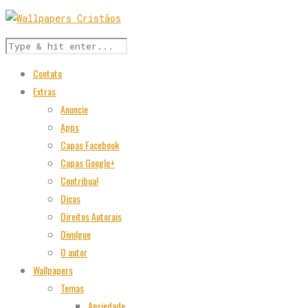
Contato
Extras
Anuncie
Apps
Capas Facebook
Capas Google+
Contribua!
Dicas
Direitos Autorais
Divulgue
O autor
Wallpapers
Temas
Ansiedade