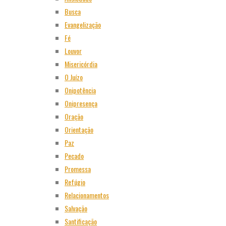
Busca
Evangelização
Fé
Louvor
Misericórdia
O Juízo
Onipotência
Onipresença
Oração
Orientação
Paz
Pecado
Promessa
Refúgio
Relacionamentos
Salvação
Santificação