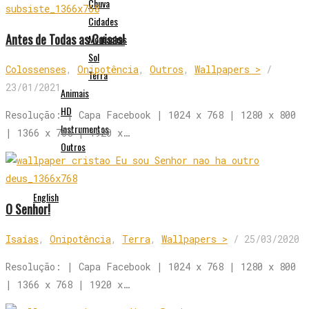
Chuva
Cidades
Antes de Todas as Coisas!
Montanhas
Sol
Colossenses
,
Onipotência
,
Outros
,
Wallpapers >
/
Terra
23/01/2021
Animais
HD
Resolução: | Capa Facebook | 1024 x 768 | 1280 x 800
Instrumentos
| 1366 x 768 | 1920 x…
Outros
English
O Senhor!
Isaías
,
Onipotência
,
Terra
,
Wallpapers >
/
25/03/2020
Resolução: | Capa Facebook | 1024 x 768 | 1280 x 800
| 1366 x 768 | 1920 x…