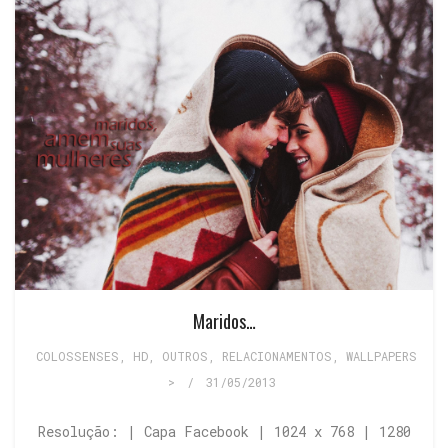
Maridos…
COLOSSENSES
,
HD
,
OUTROS
,
RELACIONAMENTOS
,
WALLPAPERS
>
/
31/05/2013
Resolução: | Capa Facebook | 1024 x 768 | 1280