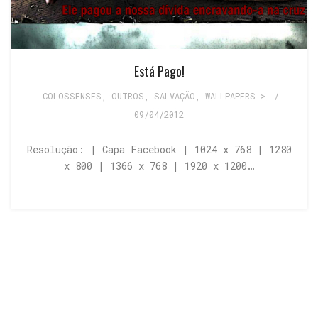
Está Pago!
COLOSSENSES
,
OUTROS
,
SALVAÇÃO
,
WALLPAPERS >
/
09/04/2012
Resolução: | Capa Facebook | 1024 x 768 | 1280
x 800 | 1366 x 768 | 1920 x 1200…