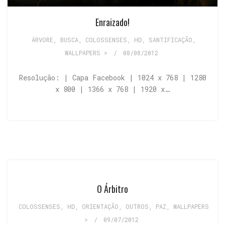
Enraizado!
ÁRVORE
,
BUSCA
,
COLOSSENSES
,
HD
,
SANTIFICAÇÃO
,
WALLPAPERS >
/
08/08/2012
Resolução: | Capa Facebook | 1024 x 768 | 1280
x 800 | 1366 x 768 | 1920 x…
O Árbitro
COLOSSENSES
,
HD
,
ORIENTAÇÃO
,
OUTROS
,
PAZ
,
WALLPAPERS
>
/
09/07/2012