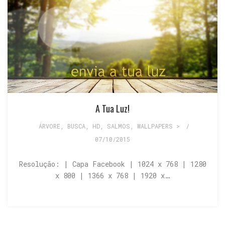
A Tua Luz!
ÁRVORE
,
BUSCA
,
HD
,
SALMOS
,
WALLPAPERS >
/
07/10/2015
Resolução: | Capa Facebook | 1024 x 768 | 1280
x 800 | 1366 x 768 | 1920 x…