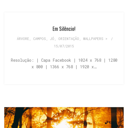
Em Silêncio!
ÁRVORE
,
CAMPOS
,
JÓ
,
ORIENTAÇÃO
,
WALLPAPERS >
/
15/07/2015
Resolução: | Capa Facebook | 1024 x 768 | 1280
x 800 | 1366 x 768 | 1920 x…