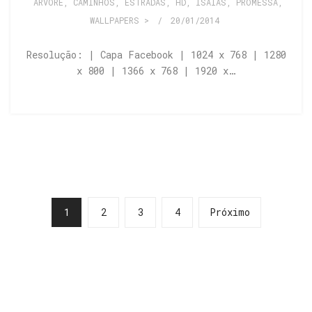
ÁRVORE
,
CAMINHOS, ESTRADAS
,
HD
,
ISAÍAS
,
PROMESSA
,
WALLPAPERS >
/
20/01/2014
Resolução: | Capa Facebook | 1024 x 768 | 1280
x 800 | 1366 x 768 | 1920 x…
1
2
3
4
Próximo