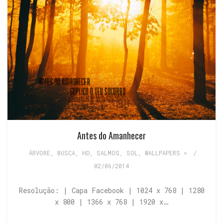
Antes do Amanhecer
ÁRVORE
,
BUSCA
,
HD
,
SALMOS
,
SOL
,
WALLPAPERS >
/
02/06/2014
Resolução: | Capa Facebook | 1024 x 768 | 1280
x 800 | 1366 x 768 | 1920 x…