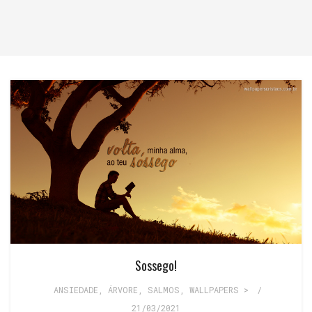
Sossego!
ANSIEDADE
,
ÁRVORE
,
SALMOS
,
WALLPAPERS >
/
21/03/2021