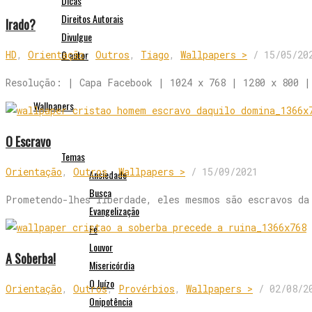
Dicas
Direitos Autorais
Irado?
Divulgue
O autor
HD
,
Orientação
,
Outros
,
Tiago
,
Wallpapers >
/
15/05/20
Resolução: | Capa Facebook | 1024 x 768 | 1280 x 800 |
Wallpapers
O Escravo
Temas
Orientação
,
Outros
,
Wallpapers >
/
15/09/2021
Ansiedade
Busca
Prometendo-lhes liberdade, eles mesmos são escravos da
Evangelização
Fé
Louvor
A Soberba!
Misericórdia
O Juízo
Orientação
,
Outros
,
Provérbios
,
Wallpapers >
/
02/08/2
Onipotência