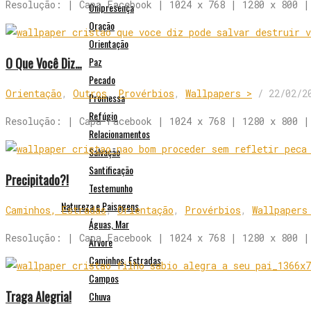
Resolução: | Capa Facebook | 1024 x 768 | 1280 x 800 |
Onipresença
Oração
Orientação
O Que Você Diz…
Paz
Pecado
Orientação
,
Outros
,
Provérbios
,
Wallpapers >
/
22/02/2
Promessa
Refúgio
Resolução: | Capa Facebook | 1024 x 768 | 1280 x 800 |
Relacionamentos
Salvação
Santificação
Precipitado?!
Testemunho
Natureza e Paisagens
Caminhos, Estradas
,
Orientação
,
Provérbios
,
Wallpapers
Águas, Mar
Resolução: | Capa Facebook | 1024 x 768 | 1280 x 800 |
Árvore
Caminhos, Estradas
Campos
Traga Alegria!
Chuva