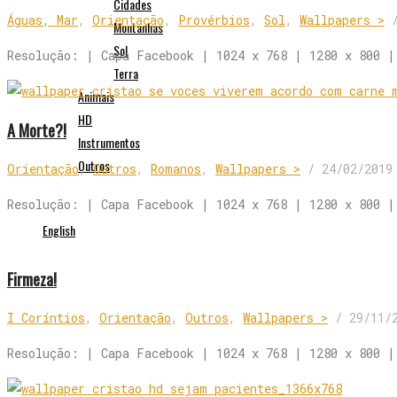
Cidades
Águas, Mar
,
Orientação
,
Provérbios
,
Sol
,
Wallpapers >
Montanhas
Sol
Resolução: | Capa Facebook | 1024 x 768 | 1280 x 800 |
Terra
Animais
HD
A Morte?!
Instrumentos
Outros
Orientação
,
Outros
,
Romanos
,
Wallpapers >
/
24/02/2019
Resolução: | Capa Facebook | 1024 x 768 | 1280 x 800 |
English
Firmeza!
I Coríntios
,
Orientação
,
Outros
,
Wallpapers >
/
29/11/
Resolução: | Capa Facebook | 1024 x 768 | 1280 x 800 |