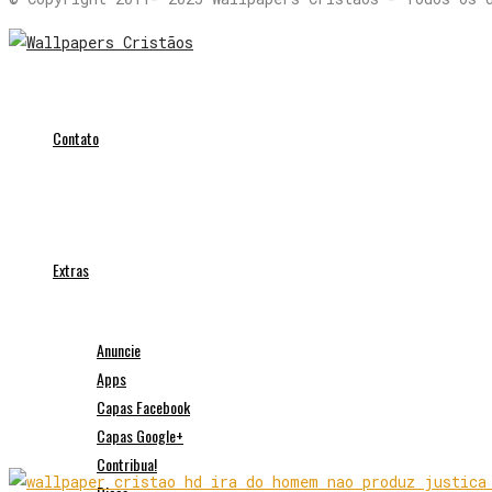
Contato
Extras
Anuncie
Apps
Capas Facebook
Capas Google+
Contribua!