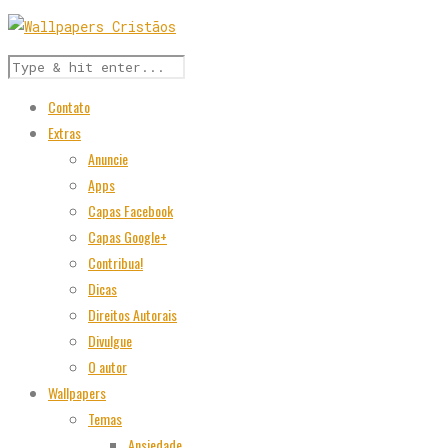
Contato
Extras
Anuncie
Apps
Capas Facebook
Capas Google+
Contribua!
Dicas
Direitos Autorais
Divulgue
O autor
Wallpapers
Temas
Ansiedade