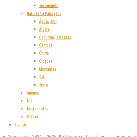
Testemunho
Natureza e Paisagens
Águas, Mar
Árvore
Caminhos, Estradas
Campos
Chuva
Cidades
Montanhas
Sol
Terra
Animais
HD
Instrumentos
Outros
English
© Copyright 2011- 2025 Wallpapers Cristãos - Todos os 