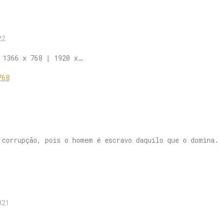
22
 1366 x 768 | 1920 x…
 corrupção, pois o homem é escravo daquilo que o domina
021