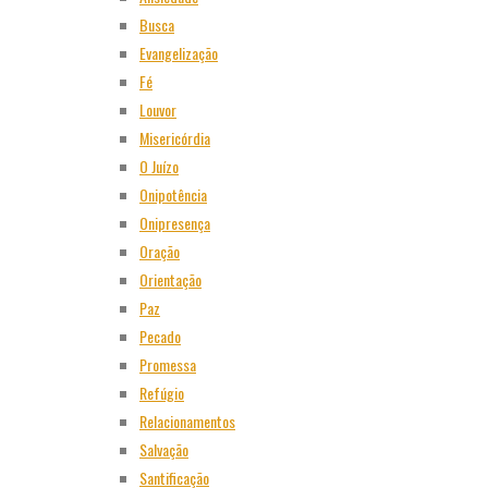
Busca
Evangelização
Fé
Louvor
Misericórdia
O Juízo
Onipotência
Onipresença
Oração
Orientação
Paz
Pecado
Promessa
Refúgio
Relacionamentos
Salvação
Santificação