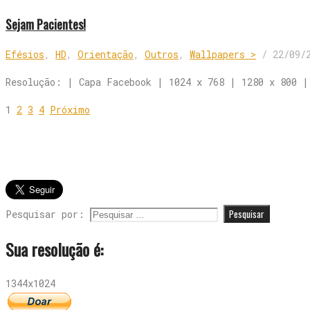
Sejam Pacientes!
Efésios
,
HD
,
Orientação
,
Outros
,
Wallpapers >
/
22/09/
Resolução: | Capa Facebook | 1024 x 768 | 1280 x 800 |
1
2
3
4
Próximo
Pesquisar por:
Sua resolução é:
1344x1024