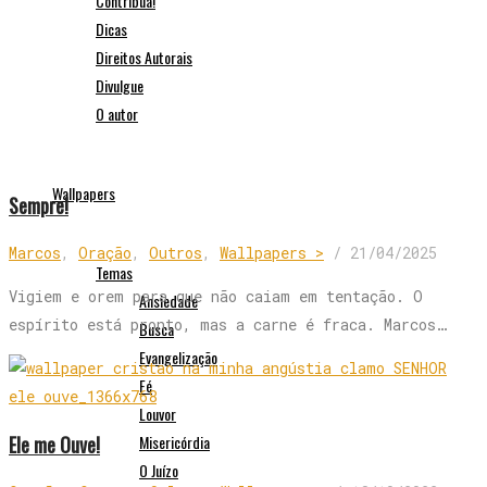
Contribua!
Dicas
Direitos Autorais
Divulgue
O autor
Wallpapers
Sempre!
Marcos
,
Oração
,
Outros
,
Wallpapers >
/
21/04/2025
Temas
Vigiem e orem para que não caiam em tentação. O
Ansiedade
espírito está pronto, mas a carne é fraca. Marcos…
Busca
Evangelização
Fé
Louvor
Ele me Ouve!
Misericórdia
O Juízo