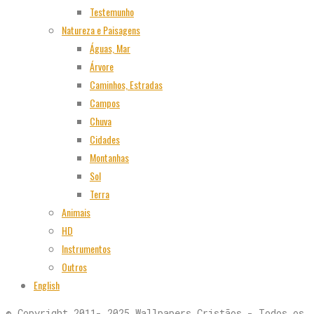
Testemunho
Natureza e Paisagens
Águas, Mar
Árvore
Caminhos, Estradas
Campos
Chuva
Cidades
Montanhas
Sol
Terra
Animais
HD
Instrumentos
Outros
English
© Copyright 2011- 2025 Wallpapers Cristãos - Todos os