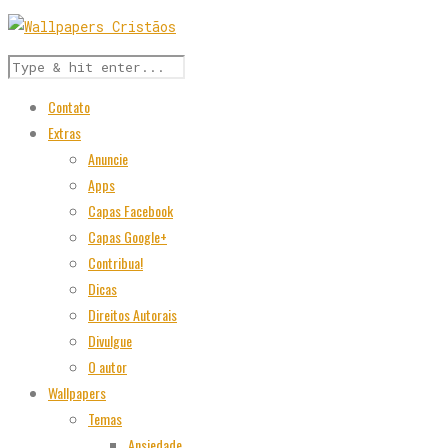
Contato
Extras
Anuncie
Apps
Capas Facebook
Capas Google+
Contribua!
Dicas
Direitos Autorais
Divulgue
O autor
Wallpapers
Temas
Ansiedade