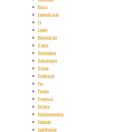
Busca
Evangelização
Fé
Louvor
Misericórdia
O Juízo
Onipotência
Onipresença
Oração
Orientação
Paz
Pecado
Promessa
Refúgio
Relacionamentos
Salvação
Santificação