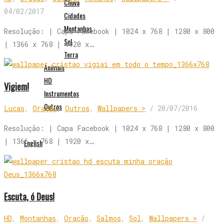
Chuva
04/02/2017
Cidades
Montanhas
Resolução: | Capa Facebook | 1024 x 768 | 1280 x 800
Sol
| 1366 x 768 | 1920 x…
Terra
Animais
HD
Vigiem!
Instrumentos
Outros
Lucas
,
Oração
,
Outros
,
Wallpapers >
/
20/07/2016
Resolução: | Capa Facebook | 1024 x 768 | 1280 x 800
| 1366 x 768 | 1920 x…
English
Escuta, ó Deus!
HD
,
Montanhas
,
Oração
,
Salmos
,
Sol
,
Wallpapers >
/