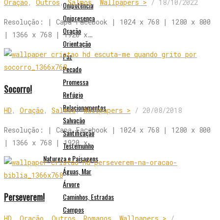
Oração
,
Outros
,
Salmos
,
Wallpapers >
/
18/10/2022
Onipotência
Onipresença
Resolução: | Capa Facebook | 1024 x 768 | 1280 x 800
Oração
| 1366 x 768 | 1920 x…
Orientação
Paz
Pecado
Promessa
Socorro!
Refúgio
Relacionamentos
HD
,
Oração
,
Salmos
,
Wallpapers >
/
20/08/2018
Salvação
Resolução: | Capa Facebook | 1024 x 768 | 1280 x 800
Santificação
| 1366 x 768 | 1920 x…
Testemunho
Natureza e Paisagens
Águas, Mar
Árvore
Perseverem!
Caminhos, Estradas
Campos
HD
,
Oração
,
Outros
,
Romanos
,
Wallpapers >
/