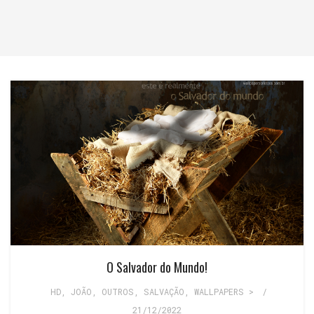
O Salvador do Mundo!
HD
,
JOÃO
,
OUTROS
,
SALVAÇÃO
,
WALLPAPERS >
/
21/12/2022