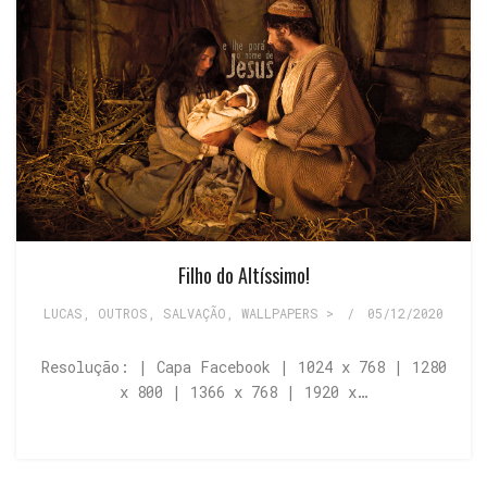
Filho do Altíssimo!
LUCAS
,
OUTROS
,
SALVAÇÃO
,
WALLPAPERS >
/
05/12/2020
Resolução: | Capa Facebook | 1024 x 768 | 1280
x 800 | 1366 x 768 | 1920 x…