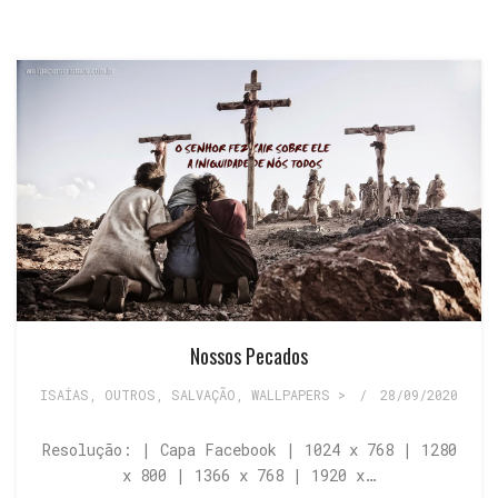
Nossos Pecados
ISAÍAS
,
OUTROS
,
SALVAÇÃO
,
WALLPAPERS >
/
28/09/2020
Resolução: | Capa Facebook | 1024 x 768 | 1280
x 800 | 1366 x 768 | 1920 x…