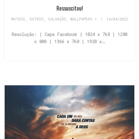
Ressuscitou!
MATEUS
,
OUTROS
,
SALVAÇÃO
,
WALLPAPERS >
/
14/04/2022
Resolução: | Capa Facebook | 1024 x 768 | 1280
x 800 | 1366 x 768 | 1920 x…