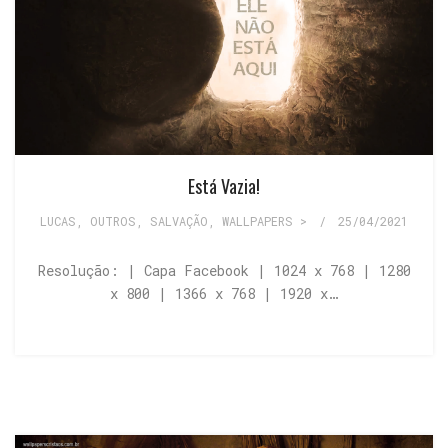
Está Vazia!
LUCAS
,
OUTROS
,
SALVAÇÃO
,
WALLPAPERS >
/
25/04/2021
Resolução: | Capa Facebook | 1024 x 768 | 1280
x 800 | 1366 x 768 | 1920 x…