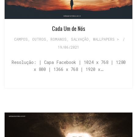
Cada Um de Nós
CAMPOS
,
OUTROS
,
ROMANOS
,
SALVAÇÃO
,
WALLPAPERS >
/
19/06/2021
Resolução: | Capa Facebook | 1024 x 768 | 1280
x 800 | 1366 x 768 | 1920 x…