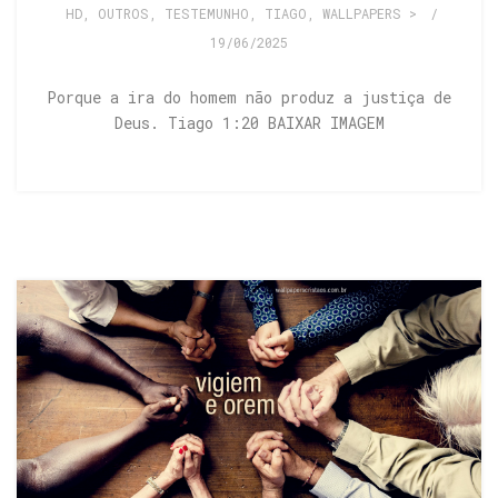
HD
,
OUTROS
,
TESTEMUNHO
,
TIAGO
,
WALLPAPERS >
/
19/06/2025
Porque a ira do homem não produz a justiça de
Deus. Tiago 1:20 BAIXAR IMAGEM