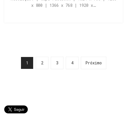
x 800 | 1366 x 768 | 1920 x…
1
2
3
4
Próximo