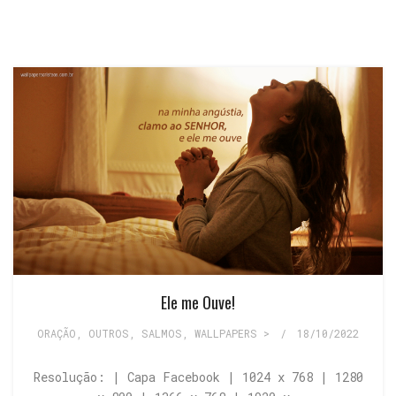
Ele me Ouve!
ORAÇÃO
,
OUTROS
,
SALMOS
,
WALLPAPERS >
/
18/10/2022
Resolução: | Capa Facebook | 1024 x 768 | 1280