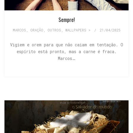
Sempre!
MARCOS
,
ORAÇÃO
,
OUTROS
,
WALLPAPERS >
/
21/04/2025
Vigiem e orem para que não caiam em tentação. O
espírito está pronto, mas a carne é fraca.
Marcos…