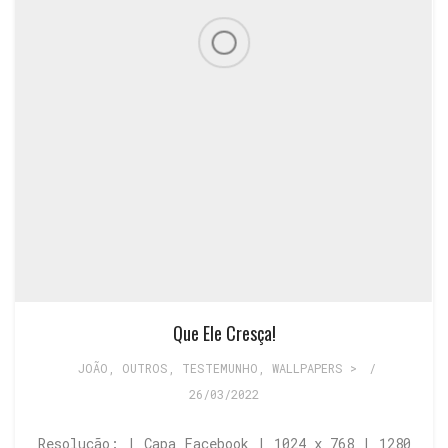
Que Ele Cresça!
JOÃO
,
OUTROS
,
TESTEMUNHO
,
WALLPAPERS >
/
26/03/2022
Resolução: | Capa Facebook | 1024 x 768 | 1280