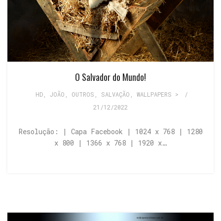
O Salvador do Mundo!
HD
,
JOÃO
,
OUTROS
,
SALVAÇÃO
,
WALLPAPERS >
/
21/12/2022
Resolução: | Capa Facebook | 1024 x 768 | 1280
x 800 | 1366 x 768 | 1920 x…