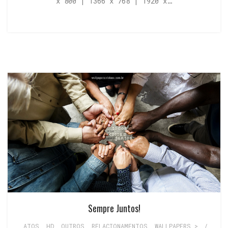
x 800 | 1366 x 768 | 1920 x…
Sempre Juntos!
ATOS
,
HD
,
OUTROS
,
RELACIONAMENTOS
,
WALLPAPERS >
/