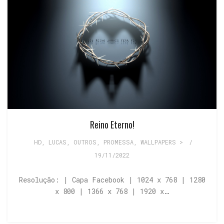
Reino Eterno!
HD
,
LUCAS
,
OUTROS
,
PROMESSA
,
WALLPAPERS >
/
19/11/2022
Resolução: | Capa Facebook | 1024 x 768 | 1280
x 800 | 1366 x 768 | 1920 x…