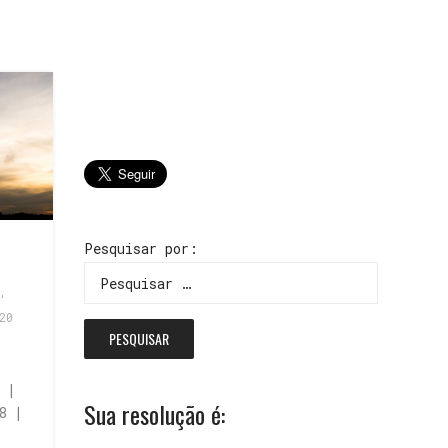
Pesquisar por:
,
20
 |
Sua resolução é:
8 |