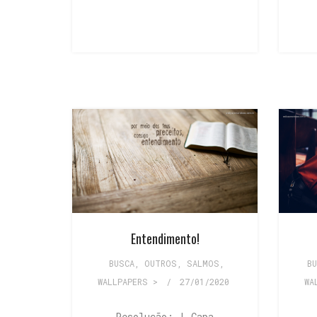
Entendimento!
BUSCA
,
OUTROS
,
SALMOS
,
B
WALLPAPERS >
/
27/01/2020
WA
Resolução: | Capa