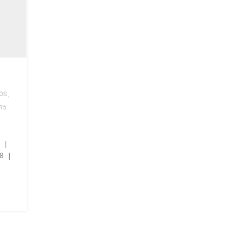
OS
,
15
 |
8 |