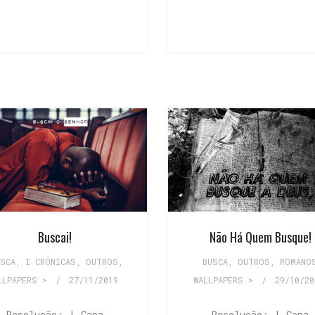
Buscai!
Não Há Quem Busque!
USCA
,
I CRÔNICAS
,
OUTROS
,
BUSCA
,
OUTROS
,
ROMANO
LLPAPERS >
/
27/11/2019
WALLPAPERS >
/
29/10/20
Resolução: | Capa
Resolução: | Capa