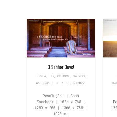
O Senhor Ouve!
BUSCA
,
HD
,
OUTROS
,
SALMOS
,
WALLPAPERS >
/
11/02/2022
WA
Resolução: | Capa
Facebook | 1024 x 768 |
F
1280 x 800 | 1366 x 768 |
12
1920 x…