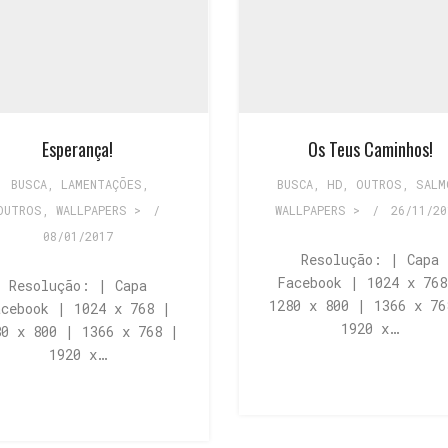
Esperança!
Os Teus Caminhos!
BUSCA
,
LAMENTAÇÕES
,
BUSCA
,
HD
,
OUTROS
,
SALM
OUTROS
,
WALLPAPERS >
/
WALLPAPERS >
/
26/11/20
08/01/2017
Resolução: | Capa
Facebook | 1024 x 768
Resolução: | Capa
1280 x 800 | 1366 x 76
acebook | 1024 x 768 |
1920 x…
80 x 800 | 1366 x 768 |
1920 x…