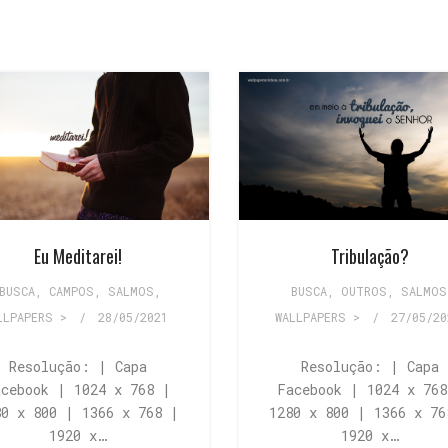
Eu Meditarei!
Tribulação?
BUSCA
,
CAMPOS
,
SALMOS
,
BUSCA
,
OUTROS
,
SALMOS
LLPAPERS >
/
28/05/2021
WALLPAPERS >
/
27/05/20
Resolução: | Capa
Resolução: | Capa
acebook | 1024 x 768 |
Facebook | 1024 x 768
80 x 800 | 1366 x 768 |
1280 x 800 | 1366 x 76
1920 x…
1920 x…