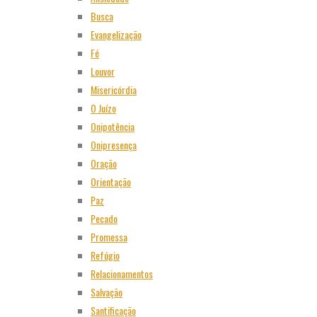
Busca
Evangelização
Fé
Louvor
Misericórdia
O Juízo
Onipotência
Onipresença
Oração
Orientação
Paz
Pecado
Promessa
Refúgio
Relacionamentos
Salvação
Santificação