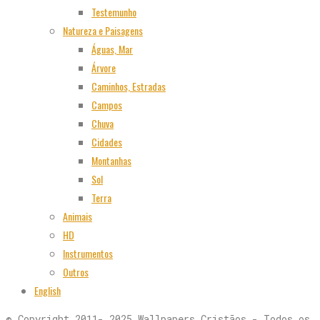
Testemunho
Natureza e Paisagens
Águas, Mar
Árvore
Caminhos, Estradas
Campos
Chuva
Cidades
Montanhas
Sol
Terra
Animais
HD
Instrumentos
Outros
English
© Copyright 2011- 2025 Wallpapers Cristãos - Todos os