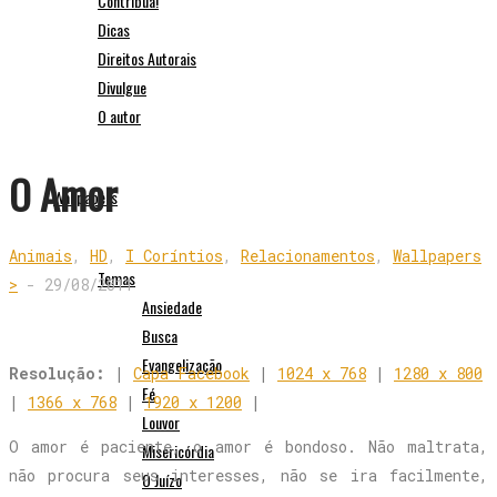
Contribua!
Dicas
Direitos Autorais
Divulgue
O autor
O Amor
Wallpapers
Animais
,
HD
,
I Coríntios
,
Relacionamentos
,
Wallpapers
Temas
>
-
29/08/2011
Ansiedade
Busca
Evangelização
Resolução:
|
Capa Facebook
|
1024 x 768
|
1280 x 800
Fé
|
1366 x 768
|
1920 x 1200
|
Louvor
O amor é paciente, o amor é bondoso. Não maltrata,
Misericórdia
não procura seus interesses, não se ira facilmente,
O Juízo