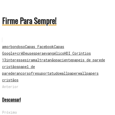
Firme Para Sempre!
amor
bondoso
Capas Facebook
Capas
Google+
crê
Deus
espera
evangélico
HD
I Coríntios
13
interesses
ira
maltrata
não
paciente
papeis de parede
cristãos
papel de
parede
rancor
sofre
suporta
tudo
wallpaper
wallpapers
cristãos
Anterior
Descansar!
Próximo