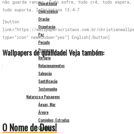
não guarda rancor. Tudo sofre, tudo crê, tudo espera,
Onipotência
tudo suporta. I Coríntios 13:4-7
Onipresença
Oração
[button
Orientação
link=”https://wallpaperscristaos.com.br/christianwallp
Paz
type=”icon” newwindow=”yes”] English[/button]
Pecado
Promessa
Wallpapers de qualidade! Veja também:
Refúgio
Relacionamentos
Salvação
Santificação
Testemunho
Natureza e Paisagens
Águas, Mar
Árvore
Caminhos, Estradas
O Nome de Deus!
Campos