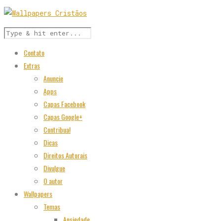
Contato
Extras
Anuncie
Apps
Capas Facebook
Capas Google+
Contribua!
Dicas
Direitos Autorais
Divulgue
O autor
Wallpapers
Temas
Ansiedade