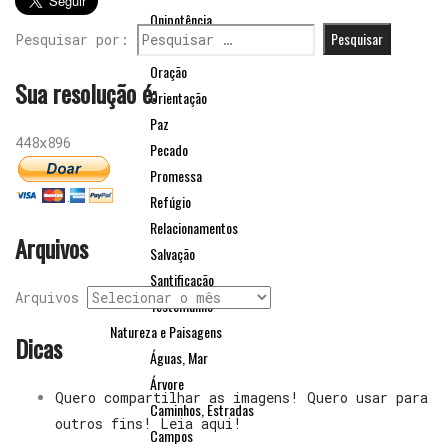
Onipotência
Pesquisar por:
Onipresença
Oração
Sua resolução é:
Orientação
Paz
448x896
Pecado
Promessa
Refúgio
Relacionamentos
Arquivos
Salvação
Santificação
Arquivos
Testemunho
Natureza e Paisagens
Dicas
Águas, Mar
Árvore
Quero compartilhar as imagens! Quero usar para
Caminhos, Estradas
outros fins! Leia aqui!
Campos