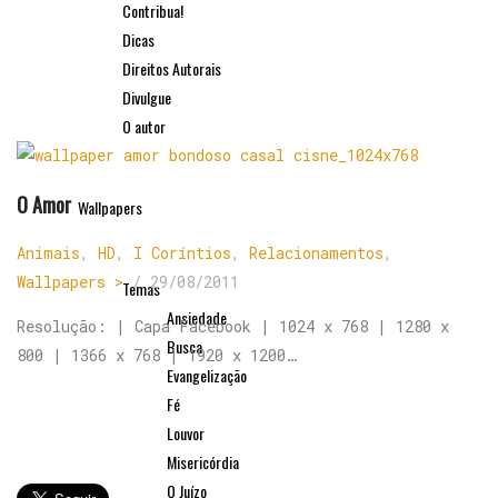
Contribua!
Dicas
Direitos Autorais
Divulgue
O autor
O Amor
Wallpapers
Animais
,
HD
,
I Coríntios
,
Relacionamentos
,
Wallpapers >
/
29/08/2011
Temas
Ansiedade
Resolução: | Capa Facebook | 1024 x 768 | 1280 x
Busca
800 | 1366 x 768 | 1920 x 1200…
Evangelização
Fé
Louvor
Misericórdia
O Juízo