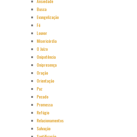
Ansiedade
Busca
Evangelização
Fé
Louvor
Misericórdia
O Juízo
Onipotência
Onipresença
Oração
Orientação
Paz
Pecado
Promessa
Refúgio
Relacionamentos
Salvação
Santificação