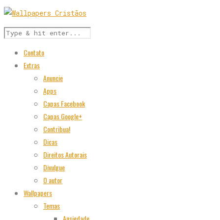
Contato
Extras
Anuncie
Apps
Capas Facebook
Capas Google+
Contribua!
Dicas
Direitos Autorais
Divulgue
O autor
Wallpapers
Temas
Ansiedade