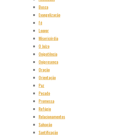
Busca
Evangelização
Fé
Louvor
Misericórdia
O Juízo
Onipotência
Onipresença
Oração
Orientação
Paz
Pecado
Promessa
Refúgio
Relacionamentos
Salvação
Santificação