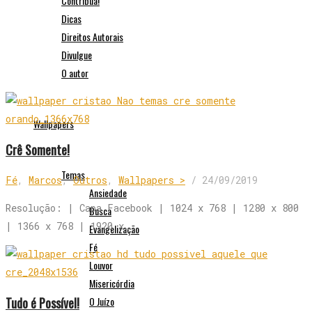
Contribua!
Dicas
Direitos Autorais
Divulgue
O autor
Wallpapers
Crê Somente!
Temas
Fé
,
Marcos
,
Outros
,
Wallpapers >
/
24/09/2019
Ansiedade
Resolução: | Capa Facebook | 1024 x 768 | 1280 x 800
Busca
| 1366 x 768 | 1920 x…
Evangelização
Fé
Louvor
Misericórdia
Tudo é Possível!
O Juízo