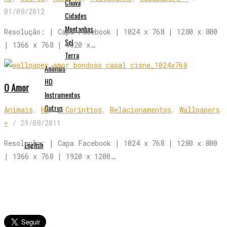
Chuva
01/08/2012
Cidades
Montanhas
Resolução: | Capa Facebook | 1024 x 768 | 1280 x 800
Sol
| 1366 x 768 | 1920 x…
Terra
Animais
HD
O Amor
Instrumentos
Outros
Animais
,
HD
,
I Coríntios
,
Relacionamentos
,
Wallpapers
>
/
29/08/2011
Resolução: | Capa Facebook | 1024 x 768 | 1280 x 800
English
| 1366 x 768 | 1920 x 1200…