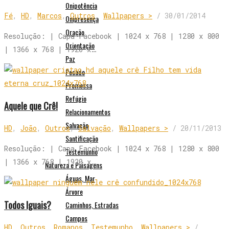
Onipotência
Fé
,
HD
,
Marcos
,
Outros
,
Wallpapers >
/
30/01/2014
Onipresença
Oração
Resolução: | Capa Facebook | 1024 x 768 | 1280 x 800
Orientação
| 1366 x 768 | 1920 x…
Paz
Pecado
Promessa
Refúgio
Aquele que Crê!
Relacionamentos
Salvação
HD
,
João
,
Outros
,
Salvação
,
Wallpapers >
/
20/11/2013
Santificação
Resolução: | Capa Facebook | 1024 x 768 | 1280 x 800
Testemunho
| 1366 x 768 | 1920 x…
Natureza e Paisagens
Águas, Mar
Árvore
Todos Iguais?
Caminhos, Estradas
Campos
HD
,
Outros
,
Romanos
,
Testemunho
,
Wallpapers >
/