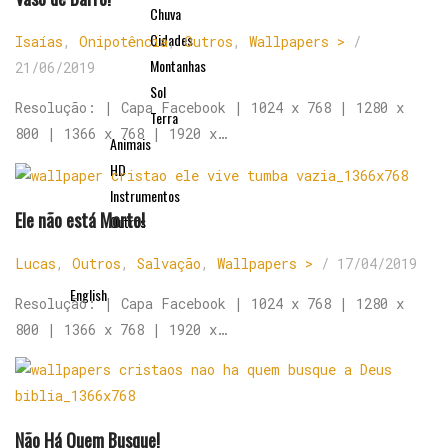
Chuva
Cidades
Isaías
,
Onipotência
,
Outros
,
Wallpapers >
/
Montanhas
21/06/2019
Sol
Resolução: | Capa Facebook | 1024 x 768 | 1280 x
Terra
800 | 1366 x 768 | 1920 x…
Animais
HD
Instrumentos
Ele não está Morto!
Outros
Lucas
,
Outros
,
Salvação
,
Wallpapers >
/
17/04/2019
English
Resolução: | Capa Facebook | 1024 x 768 | 1280 x
800 | 1366 x 768 | 1920 x…
Não Há Quem Busque!