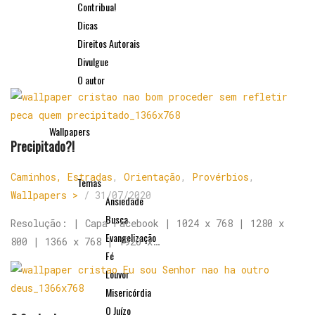
Contribua!
Dicas
Direitos Autorais
Divulgue
O autor
Wallpapers
Precipitado?!
Caminhos, Estradas
,
Orientação
,
Provérbios
,
Temas
Wallpapers >
/
31/07/2020
Ansiedade
Busca
Resolução: | Capa Facebook | 1024 x 768 | 1280 x
Evangelização
800 | 1366 x 768 | 1920 x…
Fé
Louvor
Misericórdia
O Juízo