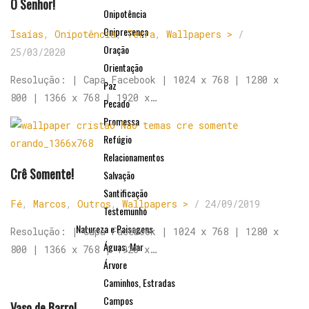
O Senhor!
Onipotência
Onipresença
Isaías
,
Onipotência
,
Terra
,
Wallpapers >
/
Oração
25/03/2020
Orientação
Resolução: | Capa Facebook | 1024 x 768 | 1280 x
Paz
800 | 1366 x 768 | 1920 x…
Pecado
Promessa
Refúgio
Relacionamentos
Crê Somente!
Salvação
Santificação
Fé
,
Marcos
,
Outros
,
Wallpapers >
/
24/09/2019
Testemunho
Natureza e Paisagens
Resolução: | Capa Facebook | 1024 x 768 | 1280 x
Águas, Mar
800 | 1366 x 768 | 1920 x…
Árvore
Caminhos, Estradas
Campos
Vaso de Barro!