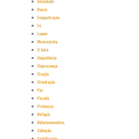
Ansiedade
Busca
Evangelização
Fé
Louvor
Misericórdia
O Juízo
Onipotência
Onipresença
Oração
Orientação
Paz
Pecado
Promessa
Refúgio
Relacionamentos
Salvação
Santificação