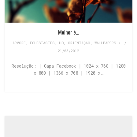
Melhor é…
ÁRVORE
,
ECLESIASTES
,
HD
,
ORIENTAÇÃO
,
WALLPAPERS >
/
21/05/2012
Resolução: | Capa Facebook | 1024 x 768 | 1280
x 800 | 1366 x 768 | 1920 x…