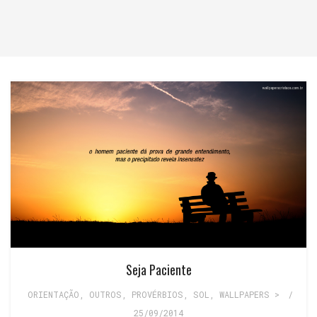
Seja Paciente
ORIENTAÇÃO
,
OUTROS
,
PROVÉRBIOS
,
SOL
,
WALLPAPERS >
/
25/09/2014