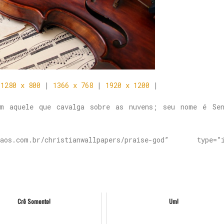
|
1280 x 800
|
1366 x 768
|
1920 x 1200
|
m aquele que cavalga sobre as nuvens; seu nome é Sen
os.com.br/christianwallpapers/praise-god” type=”i
Crê Somente!
Um!