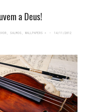
uvem a Deus!
UVOR
,
SALMOS
,
WALLPAPERS >
-
14/11/2012