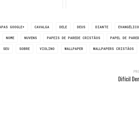
APAS GOOGLE+
CAVALGA
DELE
DEUS
DIANTE
EVANGÉLICO
NOME
NUVENS
PAPEIS DE PAREDE CRISTÃOS
PAPEL DE PARE
SEU
SOBRE
VIOLINO
WALLPAPER
WALLPAPERS CRISTÃOS
PR
Difícil De