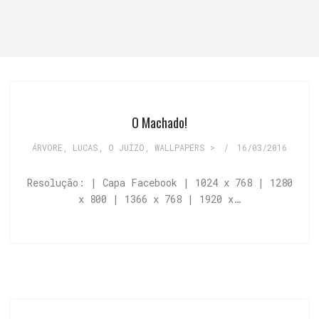
O Machado!
ÁRVORE
,
LUCAS
,
O JUÍZO
,
WALLPAPERS >
/
16/03/2016
Resolução: | Capa Facebook | 1024 x 768 | 1280
x 800 | 1366 x 768 | 1920 x…