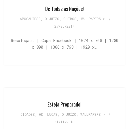
De Todas as Nações!
APOCALIPSE
,
O JUÍZO
,
OUTROS
,
WALLPAPERS >
/
27/05/2014
Resolução: | Capa Facebook | 1024 x 768 | 1280
x 800 | 1366 x 768 | 1920 x…
Esteja Preparado!
CIDADES
,
HD
,
LUCAS
,
O JUÍZO
,
WALLPAPERS >
/
01/11/2013