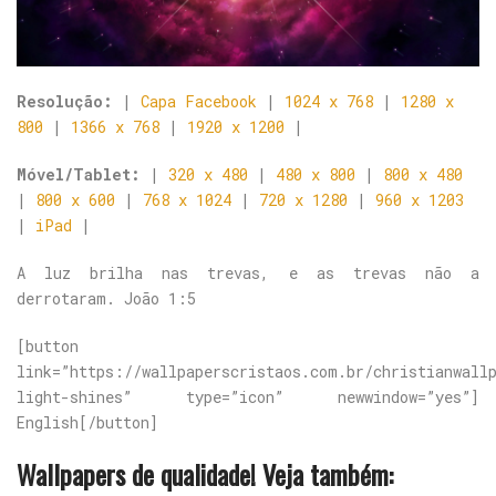
Resolução:
|
Capa Facebook
|
1024 x 768
|
1280 x
800
|
1366 x 768
|
1920 x 1200
|
Móvel/Tablet:
|
320 x 480
|
480 x 800
|
800 x 480
|
800 x 600
|
768 x 1024
|
720 x 1280
|
960 x 1203
|
iPad
|
A luz brilha nas trevas, e as trevas não a
derrotaram. João 1:5
[button
link=”https://wallpaperscristaos.com.br/christianwall
light-shines” type=”icon” newwindow=”yes”]
English[/button]
Wallpapers de qualidade! Veja também: