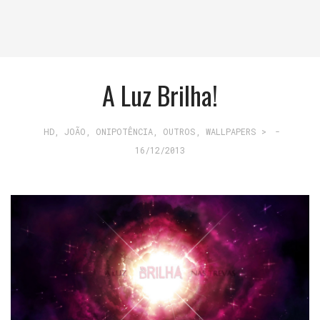
A Luz Brilha!
HD
,
JOÃO
,
ONIPOTÊNCIA
,
OUTROS
,
WALLPAPERS >
-
16/12/2013