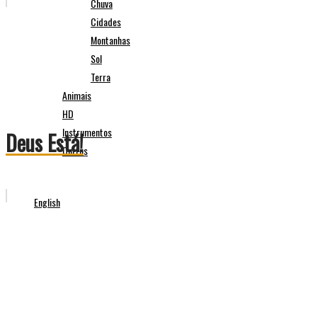
Chuva
Cidades
Montanhas
Sol
Terra
Animais
HD
Instrumentos
Deus Está!
Outros
English