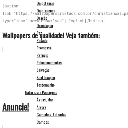
Onipotência
[button
Onipresença
link=”https://wallpaperscristaos.com.br/christianwallp
Oração
type=”icon” newwindow=”yes”] English[/button]
Orientação
Paz
Wallpapers de qualidade! Veja também:
Pecado
Promessa
Refúgio
Relacionamentos
Salvação
Santificação
Testemunho
Natureza e Paisagens
Águas, Mar
Anuncie!
Árvore
Caminhos, Estradas
Campos