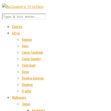
Contato
Extras
Anuncie
Apps
Capas Facebook
Capas Google+
Contribua!
Dicas
Direitos Autorais
Divulgue
O autor
Wallpapers
Temas
Ansiedade