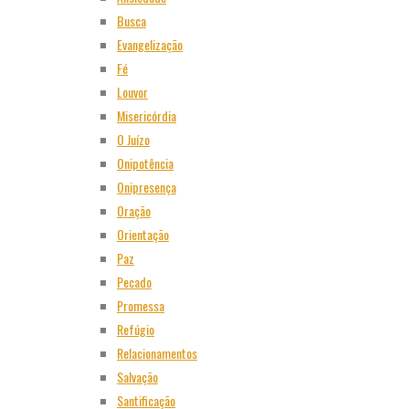
Busca
Evangelização
Fé
Louvor
Misericórdia
O Juízo
Onipotência
Onipresença
Oração
Orientação
Paz
Pecado
Promessa
Refúgio
Relacionamentos
Salvação
Santificação