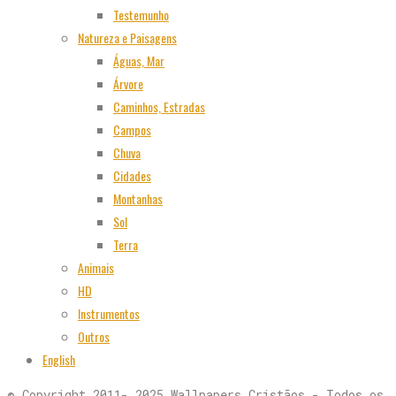
Testemunho
Natureza e Paisagens
Águas, Mar
Árvore
Caminhos, Estradas
Campos
Chuva
Cidades
Montanhas
Sol
Terra
Animais
HD
Instrumentos
Outros
English
© Copyright 2011- 2025 Wallpapers Cristãos - Todos os