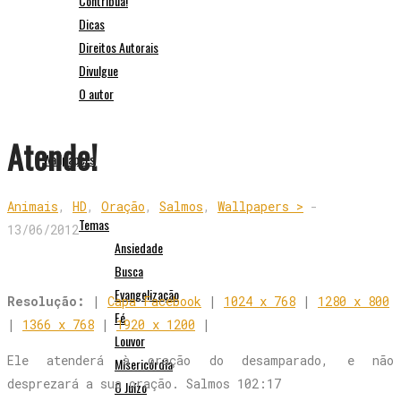
Contribua!
Dicas
Direitos Autorais
Divulgue
O autor
Atende!
Wallpapers
Animais
,
HD
,
Oração
,
Salmos
,
Wallpapers >
-
Temas
13/06/2012
Ansiedade
Busca
Evangelização
Resolução:
|
Capa Facebook
|
1024 x 768
|
1280 x 800
Fé
|
1366 x 768
|
1920 x 1200
|
Louvor
Ele atenderá à oração do desamparado, e não
Misericórdia
desprezará a sua oração. Salmos 102:17
O Juízo