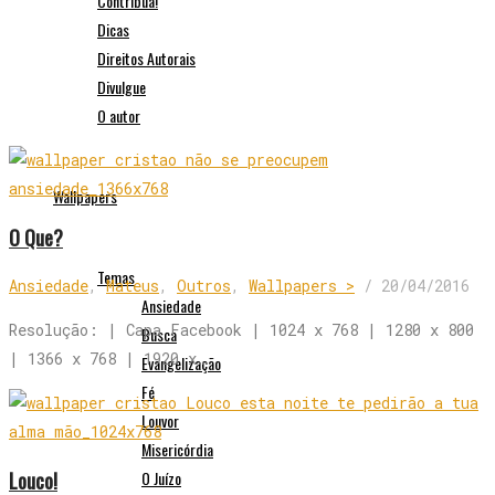
Contribua!
Dicas
Direitos Autorais
Divulgue
O autor
Wallpapers
O Que?
Temas
Ansiedade
,
Mateus
,
Outros
,
Wallpapers >
/
20/04/2016
Ansiedade
Resolução: | Capa Facebook | 1024 x 768 | 1280 x 800
Busca
| 1366 x 768 | 1920 x…
Evangelização
Fé
Louvor
Misericórdia
Louco!
O Juízo