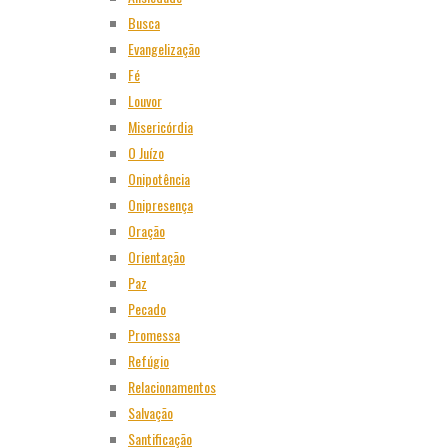
Busca
Evangelização
Fé
Louvor
Misericórdia
O Juízo
Onipotência
Onipresença
Oração
Orientação
Paz
Pecado
Promessa
Refúgio
Relacionamentos
Salvação
Santificação