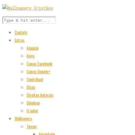
Contato
Extras
Anuncie
Apps
Capas Facebook
Capas Google+
Contribua!
Dicas
Direitos Autorais
Divulgue
O autor
Wallpapers
Temas
Ansiedade