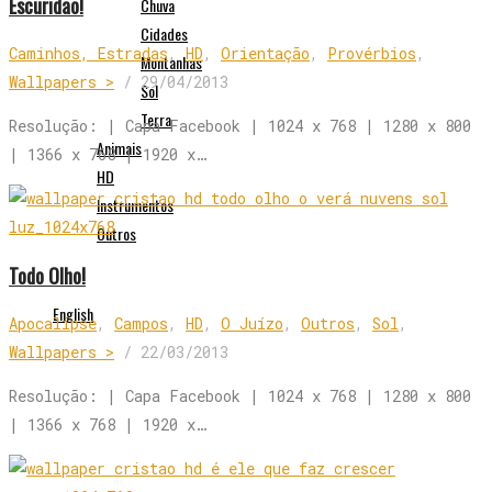
Escuridão!
Chuva
Cidades
Caminhos, Estradas
,
HD
,
Orientação
,
Provérbios
,
Montanhas
Wallpapers >
/
29/04/2013
Sol
Terra
Resolução: | Capa Facebook | 1024 x 768 | 1280 x 800
Animais
| 1366 x 768 | 1920 x…
HD
Instrumentos
Outros
Todo Olho!
English
Apocalipse
,
Campos
,
HD
,
O Juízo
,
Outros
,
Sol
,
Wallpapers >
/
22/03/2013
Resolução: | Capa Facebook | 1024 x 768 | 1280 x 800
| 1366 x 768 | 1920 x…