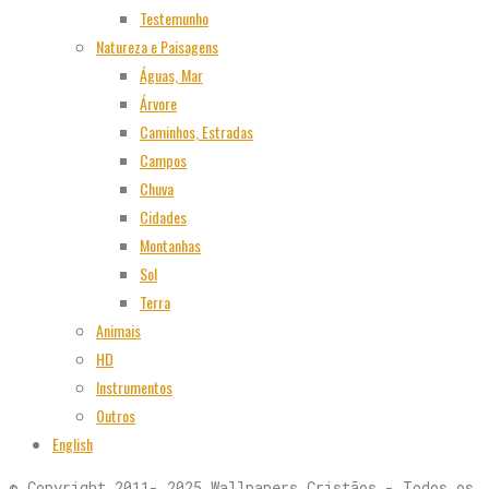
Testemunho
Natureza e Paisagens
Águas, Mar
Árvore
Caminhos, Estradas
Campos
Chuva
Cidades
Montanhas
Sol
Terra
Animais
HD
Instrumentos
Outros
English
© Copyright 2011- 2025 Wallpapers Cristãos - Todos os