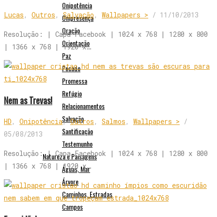
Onipotência
Lucas
,
Outros
,
Salvação
,
Wallpapers >
/
11/10/2013
Onipresença
Oração
Resolução: | Capa Facebook | 1024 x 768 | 1280 x 800
Orientação
| 1366 x 768 | 1920 x…
Paz
Pecado
Promessa
Refúgio
Nem as Trevas!
Relacionamentos
Salvação
HD
,
Onipotência
,
Outros
,
Salmos
,
Wallpapers >
/
Santificação
05/08/2013
Testemunho
Resolução: | Capa Facebook | 1024 x 768 | 1280 x 800
Natureza e Paisagens
| 1366 x 768 | 1920 x…
Águas, Mar
Árvore
Caminhos, Estradas
Campos