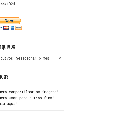
344x1024
rquivos
rquivos
icas
uero compartilhar as imagens!
uero usar para outros fins!
eia aqui!