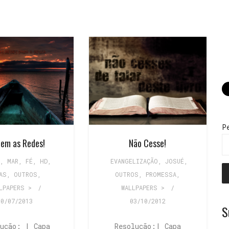
P
em as Redes!
Não Cesse!
, MAR
,
FÉ
,
HD
,
EVANGELIZAÇÃO
,
JOSUÉ
,
AS
,
OUTROS
,
OUTROS
,
PROMESSA
,
LPAPERS >
/
WALLPAPERS >
/
10/07/2013
03/10/2012
S
lução: | Capa
Resolução:| Capa