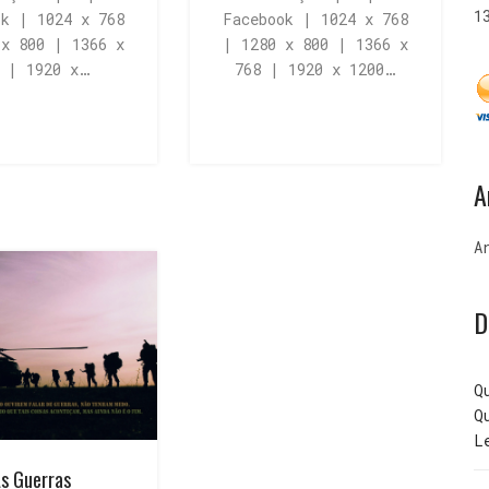
1
ok | 1024 x 768
Facebook | 1024 x 768
 x 800 | 1366 x
| 1280 x 800 | 1366 x
8 | 1920 x…
768 | 1920 x 1200…
A
A
D
Q
Q
L
s Guerras