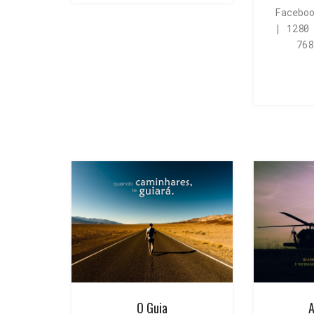
Facebo
| 1280
76
O Guia
A