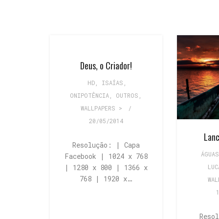
Deus, o Criador!
HD
,
ISAÍAS
,
ONIPOTÊNCIA
,
OUTROS
,
WALLPAPERS >
/
20/05/2014
Lanc
Resolução: | Capa
ÁGUAS
Facebook | 1024 x 768
| 1280 x 800 | 1366 x
LUC
768 | 1920 x…
WAL
Reso