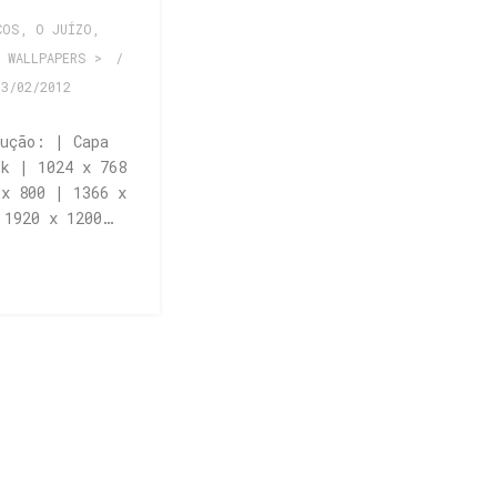
COS
,
O JUÍZO
,
,
WALLPAPERS >
/
03/02/2012
lução: | Capa
ok | 1024 x 768
 x 800 | 1366 x
 1920 x 1200…