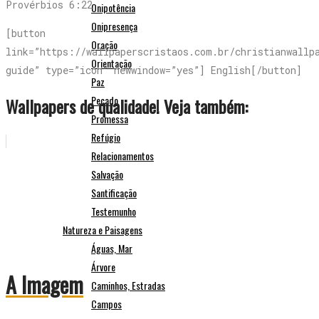
Provérbios 6:22
Onipotência
Onipresença
[button
Oração
link=”https://wallpaperscristaos.com.br/christianwallp
Orientação
guide” type=”icon” newwindow=”yes”] English[/button]
Paz
Pecado
Wallpapers de qualidade! Veja também:
Promessa
Refúgio
Relacionamentos
Salvação
Santificação
Testemunho
Natureza e Paisagens
Águas, Mar
Árvore
A Imagem
Caminhos, Estradas
Campos