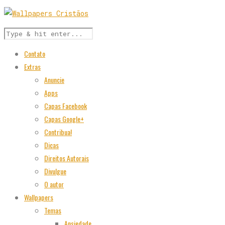
Contato
Extras
Anuncie
Apps
Capas Facebook
Capas Google+
Contribua!
Dicas
Direitos Autorais
Divulgue
O autor
Wallpapers
Temas
Ansiedade