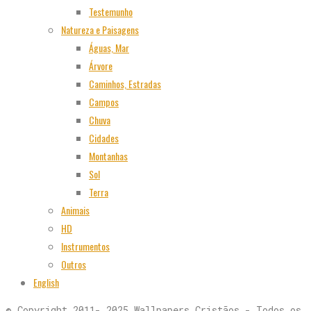
Testemunho
Natureza e Paisagens
Águas, Mar
Árvore
Caminhos, Estradas
Campos
Chuva
Cidades
Montanhas
Sol
Terra
Animais
HD
Instrumentos
Outros
English
© Copyright 2011- 2025 Wallpapers Cristãos - Todos os