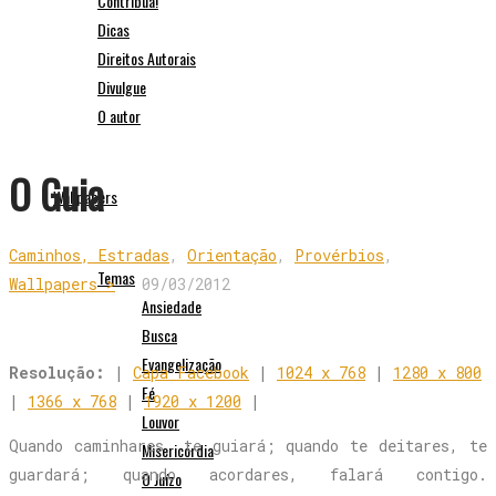
Contribua!
Dicas
Direitos Autorais
Divulgue
O autor
O Guia
Wallpapers
Caminhos, Estradas
,
Orientação
,
Provérbios
,
Temas
Wallpapers >
-
09/03/2012
Ansiedade
Busca
Evangelização
Resolução:
|
Capa Facebook
|
1024 x 768
|
1280 x 800
Fé
|
1366 x 768
|
1920 x 1200
|
Louvor
Quando caminhares, te guiará; quando te deitares, te
Misericórdia
guardará; quando acordares, falará contigo.
O Juízo