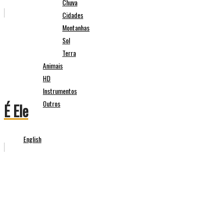
Chuva
Cidades
Montanhas
Sol
Terra
Animais
HD
Instrumentos
Outros
É Ele
English