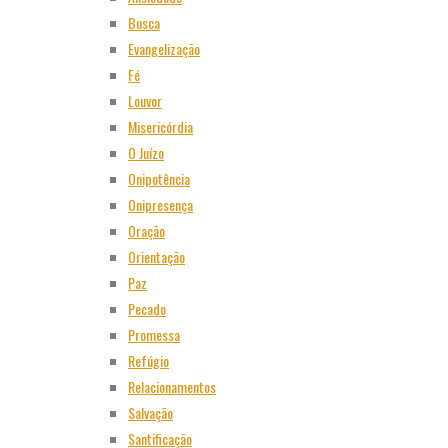
Busca
Evangelização
Fé
Louvor
Misericórdia
O Juízo
Onipotência
Onipresença
Oração
Orientação
Paz
Pecado
Promessa
Refúgio
Relacionamentos
Salvação
Santificação