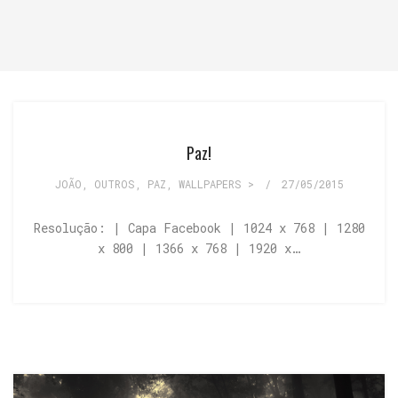
Paz!
JOÃO
,
OUTROS
,
PAZ
,
WALLPAPERS >
/
27/05/2015
Resolução: | Capa Facebook | 1024 x 768 | 1280
x 800 | 1366 x 768 | 1920 x…