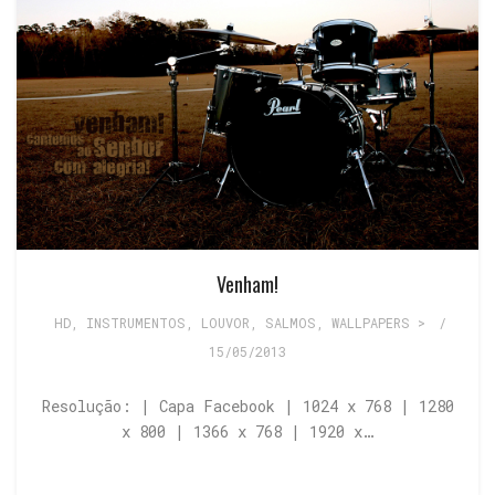
Venham!
HD
,
INSTRUMENTOS
,
LOUVOR
,
SALMOS
,
WALLPAPERS >
/
15/05/2013
Resolução: | Capa Facebook | 1024 x 768 | 1280
x 800 | 1366 x 768 | 1920 x…