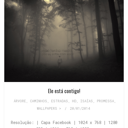
Ele está contigo!
ÁRVORE
,
CAMINHOS, ESTRADAS
,
HD
,
ISAÍAS
,
PROMESSA
,
WALLPAPERS >
/
20/01/2014
Resolução: | Capa Facebook | 1024 x 768 | 1280