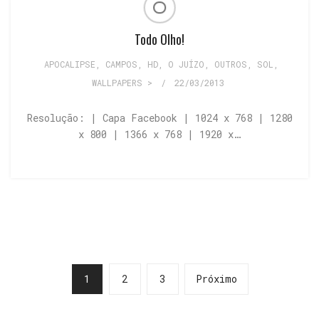
Todo Olho!
APOCALIPSE
,
CAMPOS
,
HD
,
O JUÍZO
,
OUTROS
,
SOL
,
WALLPAPERS >
/
22/03/2013
Resolução: | Capa Facebook | 1024 x 768 | 1280
x 800 | 1366 x 768 | 1920 x…
1
2
3
Próximo