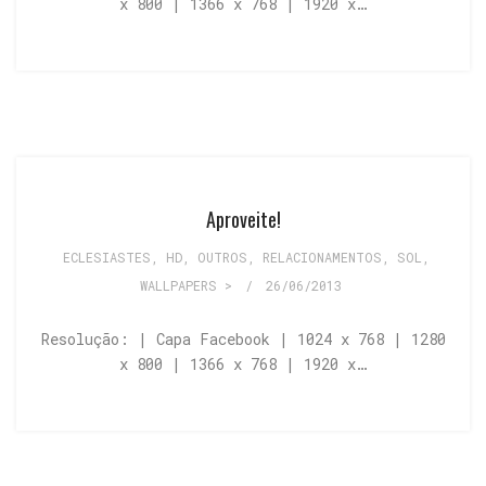
x 800 | 1366 x 768 | 1920 x…
Aproveite!
ECLESIASTES
,
HD
,
OUTROS
,
RELACIONAMENTOS
,
SOL
,
WALLPAPERS >
/
26/06/2013
Resolução: | Capa Facebook | 1024 x 768 | 1280
x 800 | 1366 x 768 | 1920 x…