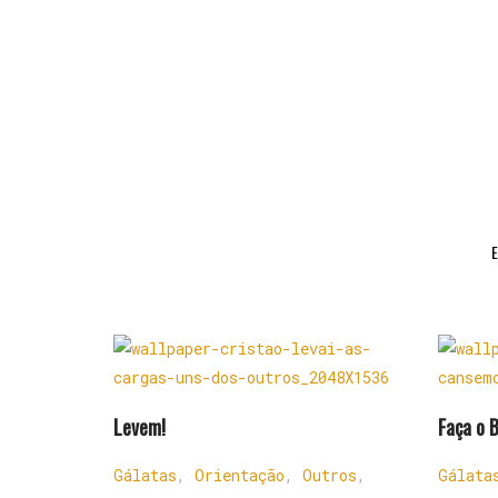
E
Levem!
Faça o 
Gálatas
,
Orientação
,
Outros
,
Gálata