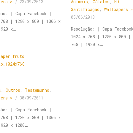
pers >
/
23/09/2013
Animais
,
Gálatas
,
HD
,
Santificação
,
Wallpapers >
ção: | Capa Facebook |
05/06/2013
 768 | 1280 x 800 | 1366 x
1920 x…
Resolução: | Capa Faceboo
1024 x 768 | 1280 x 800 |
768 | 1920 x…
s
,
Outros
,
Testemunho
,
pers >
/
30/09/2011
ção: | Capa Facebook |
 768 | 1280 x 800 | 1366 x
1920 x 1200…