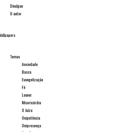
Divulgue
O autor
allpapers
Temas
Ansiedade
Busca
Evangelização
Fé
Louvor
Misericórdia
O Juízo
Onipotência
Onipresença