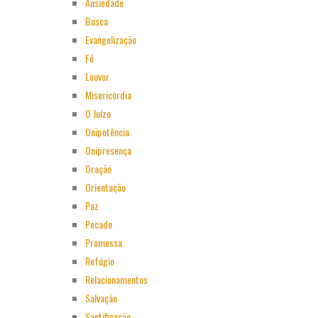
Ansiedade
Busca
Evangelização
Fé
Louvor
Misericórdia
O Juízo
Onipotência
Onipresença
Oração
Orientação
Paz
Pecado
Promessa
Refúgio
Relacionamentos
Salvação
Santificação