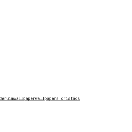
de
ruim
wallpaper
wallpapers cristãos