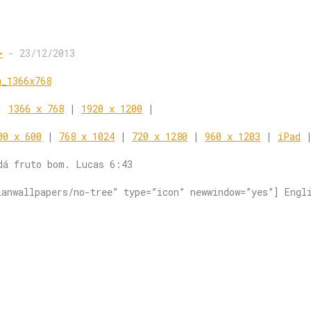
>
-
23/12/2013
|
1366 x 768
|
1920 x 1200
|
00 x 600
|
768 x 1024
|
720 x 1280
|
960 x 1203
|
iPad
dá fruto bom. Lucas 6:43
ianwallpapers/no-tree” type=”icon” newwindow=”yes”] Engl