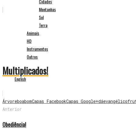
Cidades
Montanhas
Sol
Terra
Animais
HD
Instrumentos
Outros
Multiplicados!
English
Árvore
boa
bom
Capas Facebook
Capas Google+
dá
evangélico
fru
Anterior
Obediência!