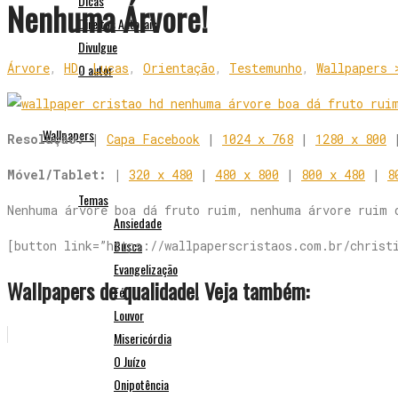
Dicas
Nenhuma Árvore!
Direitos Autorais
Divulgue
Árvore
,
HD
,
Lucas
,
Orientação
,
Testemunho
,
Wallpapers 
O autor
Wallpapers
Resolução:
|
Capa Facebook
|
1024 x 768
|
1280 x 800
Móvel/Tablet: |
320 x 480
|
480 x 800
|
800 x 480
|
8
Temas
Nenhuma árvore boa dá fruto ruim, nenhuma árvore ruim 
Ansiedade
Busca
[button link=”https://wallpaperscristaos.com.br/christ
Evangelização
Wallpapers de qualidade! Veja também:
Fé
Louvor
Misericórdia
O Juízo
Onipotência