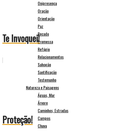
Onipresença
Oração
Orientação
Paz
Pecado
Te Invoquei!
Promessa
Refúgio
Relacionamentos
Salvação
Santificação
Testemunho
Natureza e Paisagens
Águas, Mar
Árvore
Caminhos, Estradas
Proteção!
Campos
Chuva