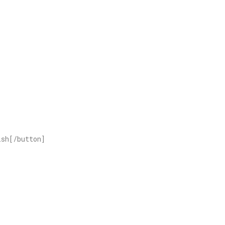
|
ish[/button]