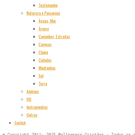
Testemunho
Natureza e Paisagens
Águas, Mar
Árvore
Caminhos, Estradas
Campos
Chuva
Cidades
Montanhas
Sol
Terra
Animais
HD
Instrumentos
Outros
English
© Copyright 2011- 2025 Wallpapers Cristãos - Todos os 