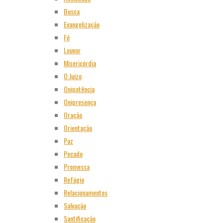
Busca
Evangelização
Fé
Louvor
Misericórdia
O Juízo
Onipotência
Onipresença
Oração
Orientação
Paz
Pecado
Promessa
Refúgio
Relacionamentos
Salvação
Santificação