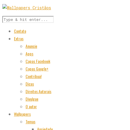
Contato
Extras
Anuncie
Apps
Capas Facebook
Capas Google+
Contribua!
Dicas
Direitos Autorais
Divulgue
O autor
Wallpapers
Temas
Ansiedade