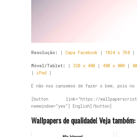
Resolução:
|
Capa Facebook
|
1024 x 768
Móvel/Tablet:
|
320 x 480
|
480 x 800
|
8
|
iPad
|
E não nos cansemos de fazer o bem, pois no
[button link=”https://wallpaperscrista
newwindow=”yes”] English[/button]
Wallpapers de qualidade! Veja também:
Não Julguem!