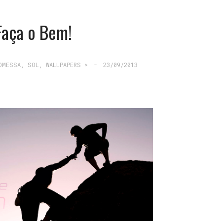
Faça o Bem!
OMESSA
,
SOL
,
WALLPAPERS >
-
23/09/2013