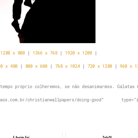
|
1280 x 800
|
1366 x 768
|
1920 x 1200
|
00 x 480
|
800 x 600
|
768 x 1024
|
720 x 1280
|
960 x 1
 tempo próprio colheremos, se não desanimarmos. Gálatas 
os.com.br/christianwallpapers/doing-good” type=”i
E Assim Foi
Tolo?!