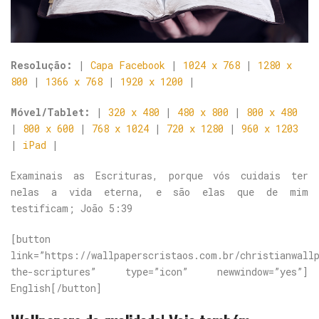
Resolução:
|
Capa Facebook
|
1024 x 768
|
1280 x
800
|
1366 x 768
|
1920 x 1200
|
Móvel/Tablet:
|
320 x 480
|
480 x 800
|
800 x 480
|
800 x 600
|
768 x 1024
|
720 x 1280
|
960 x 1203
|
iPad
|
Examinais as Escrituras, porque vós cuidais ter
nelas a vida eterna, e são elas que de mim
testificam; João 5:39
[button
link=”https://wallpaperscristaos.com.br/christianwall
the-scriptures” type=”icon” newwindow=”yes”]
English[/button]