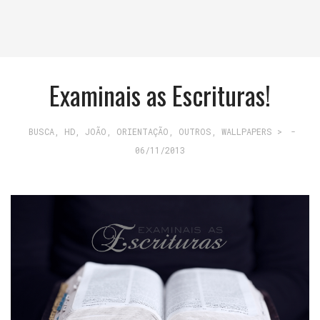
Examinais as Escrituras!
BUSCA
,
HD
,
JOÃO
,
ORIENTAÇÃO
,
OUTROS
,
WALLPAPERS >
-
06/11/2013