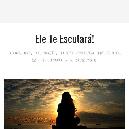
Ele Te Escutará!
ÁGUAS, MAR
,
HD
,
ORAÇÃO
,
OUTROS
,
PROMESSA
,
PROVÉRBIOS
,
SOL
,
WALLPAPERS >
-
23/01/2013