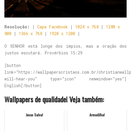
Resolução:
|
Capa Facebook
|
1024 x 768
|
1280 x
800
|
1366 x 768
|
1920 x 1200
|
O SENHOR está longe dos ímpios, mas a oração dos
justos escutará. Provérbios 15:29
[button
link=”https://wallpaperscristaos.com.br/christianwall
will-hear-you” type=”icon” newwindow=”yes”]
English[/button]
Wallpapers de qualidade! Veja também:
Jesus Salva!
Armadilha!