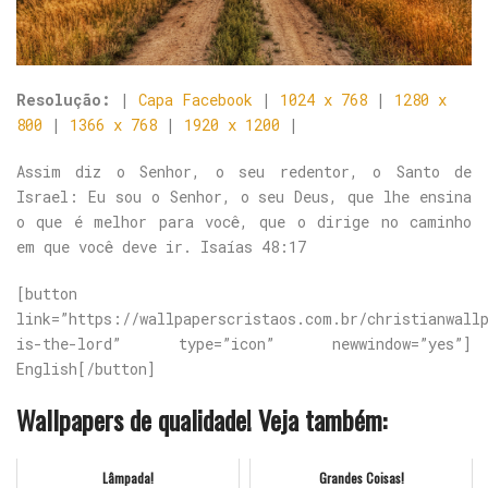
Resolução:
|
Capa Facebook
|
1024 x 768
|
1280 x
800
|
1366 x 768
|
1920 x 1200
|
Assim diz o Senhor, o seu redentor, o Santo de
Israel: Eu sou o Senhor, o seu Deus, que lhe ensina
o que é melhor para você, que o dirige no caminho
em que você deve ir. Isaías 48:17
[button
link=”https://wallpaperscristaos.com.br/christianwall
is-the-lord” type=”icon” newwindow=”yes”]
English[/button]
Wallpapers de qualidade! Veja também:
Lâmpada!
Grandes Coisas!