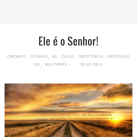
Ele é o Senhor!
CAMINHOS, ESTRADAS
,
HD
,
ISAÍAS
,
ONIPOTÊNCIA
,
ORIENTAÇÃO
,
SOL
,
WALLPAPERS >
-
08/05/2013