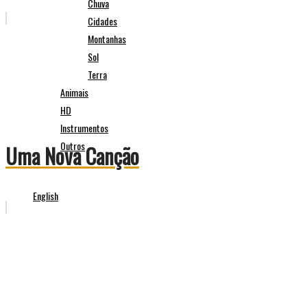
Chuva
Cidades
Montanhas
Sol
Terra
Animais
HD
Instrumentos
Outros
Uma Nova Canção
English