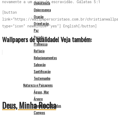
novamente a um jugo de escravidão. Gálatas 5:1
Onipotência
Onipresença
[button
Oração
link=”https://wallpaperscristaos.com.br/christianwallp
Orientação
type=”icon” newwindow=”yes”] English[/button]
Paz
Pecado
Wallpapers de qualidade! Veja também:
Promessa
Refúgio
Relacionamentos
Salvação
Santificação
Testemunho
Natureza e Paisagens
Águas, Mar
Árvore
Deus, Minha Rocha
Caminhos, Estradas
Campos