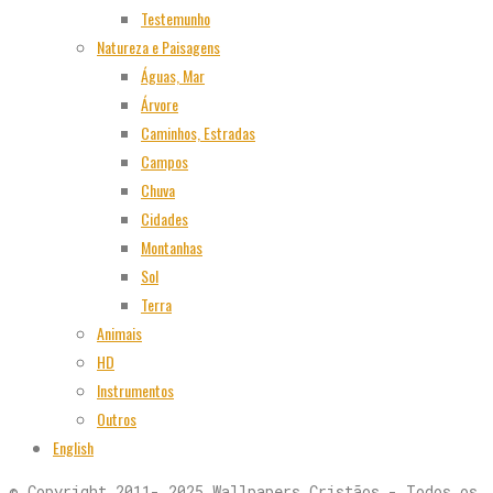
Testemunho
Natureza e Paisagens
Águas, Mar
Árvore
Caminhos, Estradas
Campos
Chuva
Cidades
Montanhas
Sol
Terra
Animais
HD
Instrumentos
Outros
English
© Copyright 2011- 2025 Wallpapers Cristãos - Todos os