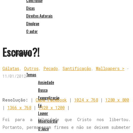
Contribua!
Dicas
Direitos Autorais
Divulgue
O autor
Escravo?!
Wallpapers
Gálatas
,
Outros
,
Pecado
,
Santificação
,
Wallpapers >
-
Temas
11/01/2012
Ansiedade
Busca
Evangelização
Resolução:
|
Capa Facebook
|
1024 x 768
|
1280 x 800
Fé
|
1366 x 768
|
1920 x 1200
|
Louvor
Foi para a liberdade que Cristo nos libertou.
Misericórdia
Portanto, permaneçam firmes e não se deixem submeter
O Juízo