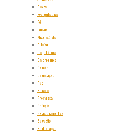
Busca
Evangelização
Fé
Louvor
Misericórdia
O Juízo
Onipotência
Onipresença
Oração
Orientação
Paz
Pecado
Promessa
Refúgio
Relacionamentos
Salvação
Santificação