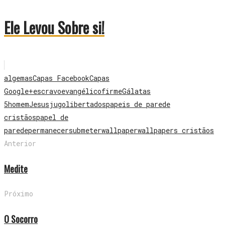
Ele Levou Sobre si!
algemas
Capas Facebook
Capas
Google+
escravo
evangélico
firme
Gálatas
5
homem
Jesus
jugo
libertados
papeis de parede
cristãos
papel de
parede
permanecer
submeter
wallpaper
wallpapers cristãos
Anterior
Medite
Próximo
O Socorro