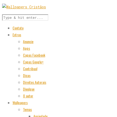
Contato
Extras
Anuncie
Apps
Capas Facebook
Capas Google+
Contribua!
Dicas
Direitos Autorais
Divulgue
O autor
Wallpapers
Temas
Ansiedade