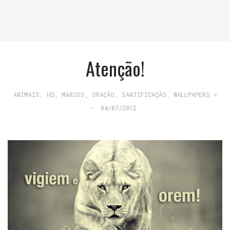
Atenção!
ANIMAIS
,
HD
,
MARCOS
,
ORAÇÃO
,
SANTIFICAÇÃO
,
WALLPAPERS >
-
04/07/2012