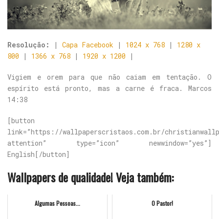
Resolução:
|
Capa Facebook
|
1024 x 768
|
1280 x
800
|
1366 x 768
|
1920 x 1200
|
Vigiem e orem para que não caiam em tentação. O
espírito está pronto, mas a carne é fraca. Marcos
14:38
[button
link=”https://wallpaperscristaos.com.br/christianwall
attention” type=”icon” newwindow=”yes”]
English[/button]
Wallpapers de qualidade! Veja também:
Algumas Pessoas...
O Pastor!