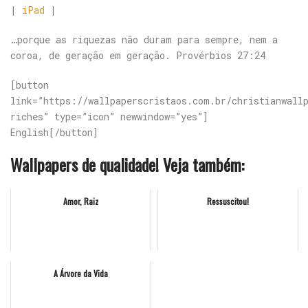
|
iPad
|
…porque as riquezas não duram para sempre, nem a
coroa, de geração em geração. Provérbios 27:24
[button
link=”https://wallpaperscristaos.com.br/christianwall
riches” type=”icon” newwindow=”yes”]
English[/button]
Wallpapers de qualidade! Veja também:
Amor, Raiz
Ressuscitou!
A Árvore da Vida