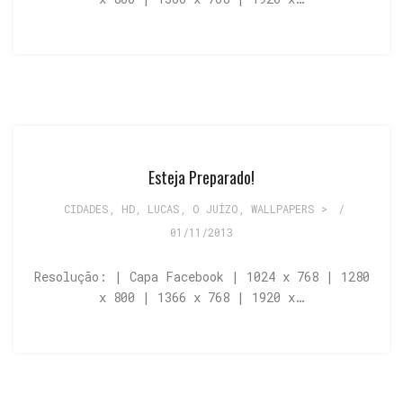
Esteja Preparado!
CIDADES
,
HD
,
LUCAS
,
O JUÍZO
,
WALLPAPERS >
/
01/11/2013
Resolução: | Capa Facebook | 1024 x 768 | 1280
x 800 | 1366 x 768 | 1920 x…