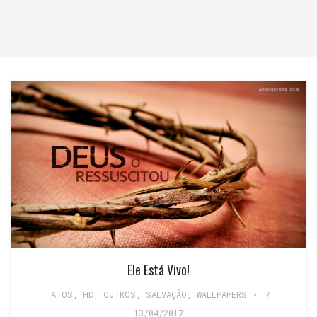
Ele Está Vivo!
ATOS
,
HD
,
OUTROS
,
SALVAÇÃO
,
WALLPAPERS >
/
13/04/2017