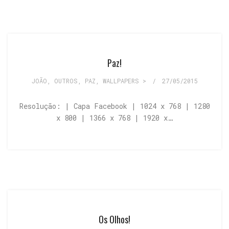
Paz!
JOÃO
,
OUTROS
,
PAZ
,
WALLPAPERS >
/
27/05/2015
Resolução: | Capa Facebook | 1024 x 768 | 1280
x 800 | 1366 x 768 | 1920 x…
Os Olhos!