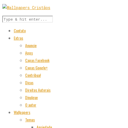
Contato
Extras
Anuncie
Apps
Capas Facebook
Capas Google+
Contribua!
Dicas
Direitos Autorais
Divulgue
O autor
Wallpapers
Temas
Ansiedade