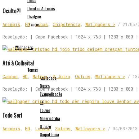
Dicas
Direitos Autorais
Oculto?!
Divulgue
O autor
Animais
,
HD
,
Lucas
,
Onipotência
,
Wallpapers >
/
21/05/
Resolução: | Capa Facebook | 1024 x 768 | 1280 x 800 |
Wallpapers
Até à Colheita!
Temas
Campos
,
HD
,
Mateus
,
O Juízo
,
Outros
,
Wallpapers >
/
13
Ansiedade
Busca
Resolução: | Capa Facebook | 1024 x 768 | 1280 x 800 |
Evangelização
Fé
Louvor
Todo Ser!
Misericórdia
O Juízo
Animais
,
HD
,
Louvor
,
Salmos
,
Wallpapers >
/
04/03/2013
Onipotência