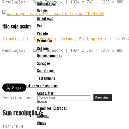
Resolução: | Capa Facebook | 1024 x 768 | 1280 x 800 |
Onipresença
Oração
Orientação
Não seja assim
Paz
Pecado
Animais
,
HD
,
Orientação
,
Salmos
,
Wallpapers >
/
14/09/
Promessa
Refúgio
Resolução: | Capa Facebook | 1024 x 768 | 1280 x 800 |
Relacionamentos
Salvação
Santificação
Testemunho
Natureza e Paisagens
Águas, Mar
Pesquisar por:
Árvore
Caminhos, Estradas
Sua resolução é:
Campos
Chuva
1344x1024