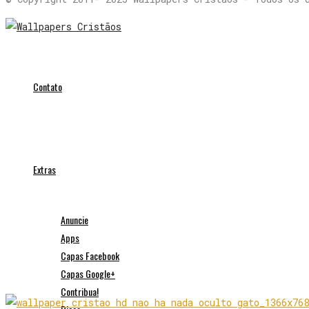
Contato
Extras
Anuncie
Apps
Capas Facebook
Capas Google+
Contribua!