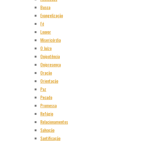
Busca
Evangelização
Fé
Louvor
Misericórdia
O Juízo
Onipotência
Onipresença
Oração
Orientação
Paz
Pecado
Promessa
Refúgio
Relacionamentos
Salvação
Santificação