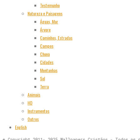
Testemunho
Natureza e Paisagens
Águas, Mar
Árvore
Caminhos, Estradas
Campos
Chuva
Cidades
Montanhas
Sol
Terra
Animais
HD
Instrumentos
Outros
English
© Copyright 2011- 2025 Wallpapers Cristãos - Todos os 