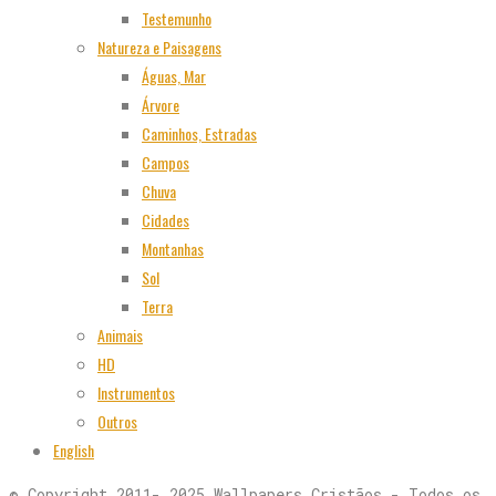
Testemunho
Natureza e Paisagens
Águas, Mar
Árvore
Caminhos, Estradas
Campos
Chuva
Cidades
Montanhas
Sol
Terra
Animais
HD
Instrumentos
Outros
English
© Copyright 2011- 2025 Wallpapers Cristãos - Todos os