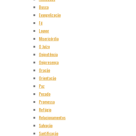
Busca
Evangelização
Fé
Louvor
Misericórdia
O Juízo
Onipotência
Onipresença
Oração
Orientação
Paz
Pecado
Promessa
Refúgio
Relacionamentos
Salvação
Santificação