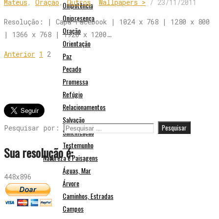
Mateus
,
Oração
,
Outros
,
Wallpapers >
/
23/11/2011
Onipotência
Onipresença
Resolução: | Capa Facebook | 1024 x 768 | 1280 x 800
Oração
| 1366 x 768 | 1920 x 1200…
Orientação
Anterior
1
2
Paz
Pecado
Promessa
Refúgio
Relacionamentos
Salvação
Pesquisar por:
Santificação
Testemunho
Sua resolução é:
Natureza e Paisagens
Águas, Mar
448x896
Árvore
Caminhos, Estradas
Campos