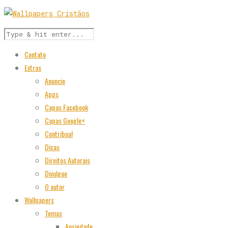
Contato
Extras
Anuncie
Apps
Capas Facebook
Capas Google+
Contribua!
Dicas
Direitos Autorais
Divulgue
O autor
Wallpapers
Temas
Ansiedade