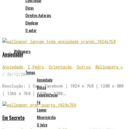
Contribua!
Dicas
Direitos Autorais
Divulgue
O autor
Wallpapers
Ansiedade!
Ansiedade
,
I Pedro
,
Orientação
,
Outros
,
Wallpapers >
Temas
/
26/12/2011
Ansiedade
Resolução: | Capa Facebook | 1024 x 768 | 1280 x 800
Busca
| 1366 x 768 | 1920 x 1200…
Evangelização
Fé
Louvor
Em Secreto
Misericórdia
O Juízo