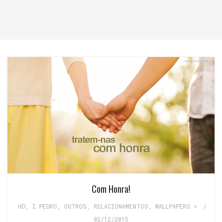
Com Honra!
HD
,
I PEDRO
,
OUTROS
,
RELACIONAMENTOS
,
WALLPAPERS >
/
02/12/2015