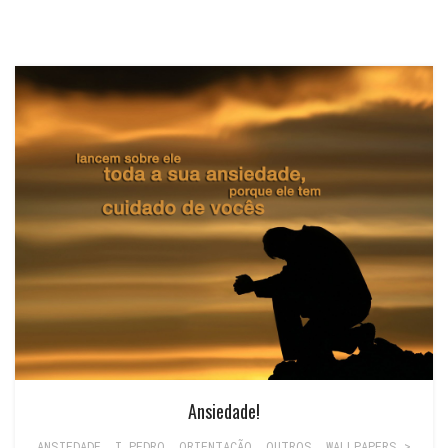
Ansiedade!
ANSIEDADE
,
I PEDRO
,
ORIENTAÇÃO
,
OUTROS
,
WALLPAPERS >