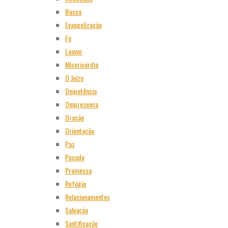
Busca
Evangelização
Fé
Louvor
Misericórdia
O Juízo
Onipotência
Onipresença
Oração
Orientação
Paz
Pecado
Promessa
Refúgio
Relacionamentos
Salvação
Santificação