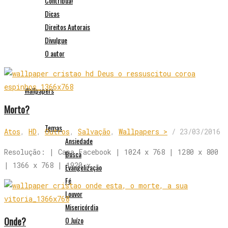
Contribua!
Dicas
Direitos Autorais
Divulgue
O autor
Wallpapers
Morto?
Temas
Atos
,
HD
,
Outros
,
Salvação
,
Wallpapers >
/
23/03/2016
Ansiedade
Resolução: | Capa Facebook | 1024 x 768 | 1280 x 800
Busca
| 1366 x 768 | 1920 x…
Evangelização
Fé
Louvor
Misericórdia
Onde?
O Juízo