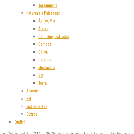
Testemunho
Natureza e Paisagens
Águas, Mar
Árvore
Caminhos, Estradas
Campos
Chuva
Cidades
Montanhas
Sol
Terra
Animais
HD
Instrumentos
Outros
English
© Copyright 2011- 2025 Wallpapers Cristãos - Todos os