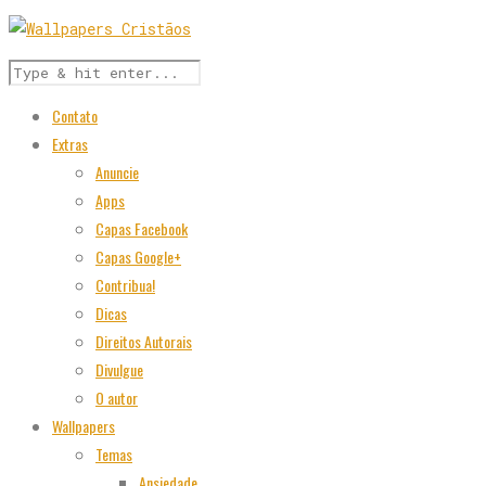
Contato
Extras
Anuncie
Apps
Capas Facebook
Capas Google+
Contribua!
Dicas
Direitos Autorais
Divulgue
O autor
Wallpapers
Temas
Ansiedade