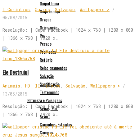
Onipotência
I Coríntios
,
Outros
,
Salvação
,
Wallpapers >
/
Onipresença
05/08/2015
Oração
Orientação
Resolução: | Capa Facebook | 1024 x 768 | 1280 x 800
Paz
| 1366 x 768 | 1920 x…
Pecado
Promessa
Refúgio
Relacionamentos
Ele Destruiu!
Salvação
Santificação
Animais
,
HD
,
II Timóteo
,
Salvação
,
Wallpapers >
/
Testemunho
13/05/2015
Natureza e Paisagens
Resolução: | Capa Facebook | 1024 x 768 | 1280 x 800
Águas, Mar
| 1366 x 768 | 1920 x…
Árvore
Caminhos, Estradas
Campos