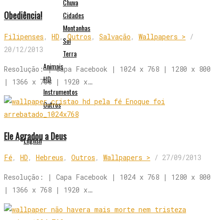
Chuva
Obediência!
Cidades
Montanhas
Filipenses
,
HD
,
Outros
,
Salvação
,
Wallpapers >
/
Sol
20/12/2013
Terra
Animais
Resolução: | Capa Facebook | 1024 x 768 | 1280 x 800
HD
| 1366 x 768 | 1920 x…
Instrumentos
Outros
Ele Agradou a Deus
English
Fé
,
HD
,
Hebreus
,
Outros
,
Wallpapers >
/
27/09/2013
Resolução: | Capa Facebook | 1024 x 768 | 1280 x 800
| 1366 x 768 | 1920 x…