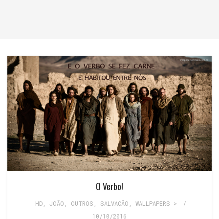
O Verbo!
HD
,
JOÃO
,
OUTROS
,
SALVAÇÃO
,
WALLPAPERS >
/
10/10/2016