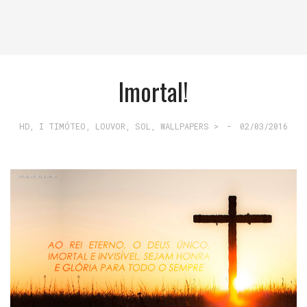
Imortal!
HD
,
I TIMÓTEO
,
LOUVOR
,
SOL
,
WALLPAPERS >
-
02/03/2016