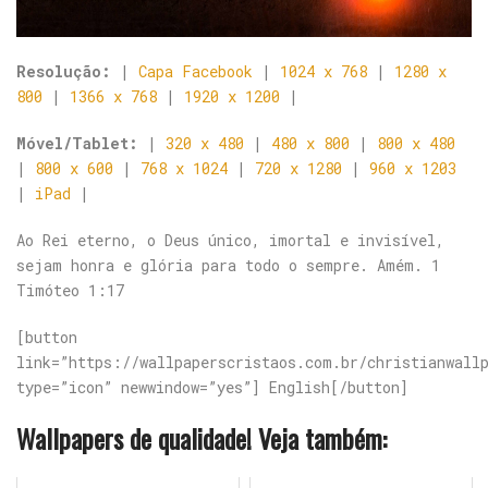
Resolução:
|
Capa Facebook
|
1024 x 768
|
1280 x
800
|
1366 x 768
|
1920 x 1200
|
Móvel/Tablet:
|
320 x 480
|
480 x 800
|
800 x 480
|
800 x 600
|
768 x 1024
|
720 x 1280
|
960 x 1203
|
iPad
|
Ao Rei eterno, o Deus único, imortal e invisível,
sejam honra e glória para todo o sempre. Amém. 1
Timóteo 1:17
[button
link=”https://wallpaperscristaos.com.br/christianwall
type=”icon” newwindow=”yes”] English[/button]
Wallpapers de qualidade! Veja também: