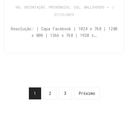
HD
,
ORIENTAÇÃO
,
PROVÉRBIOS
,
SOL
,
WALLPAPERS >
/
27/12/2013
Resolução: | Capa Facebook | 1024 x 768 | 1280
x 800 | 1366 x 768 | 1920 x…
1
2
3
Próximo