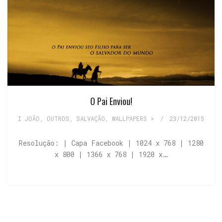
O Pai Enviou!
I JOÃO
,
OUTROS
,
SALVAÇÃO
,
WALLPAPERS >
/
23/12/2015
Resolução: | Capa Facebook | 1024 x 768 | 1280
x 800 | 1366 x 768 | 1920 x…