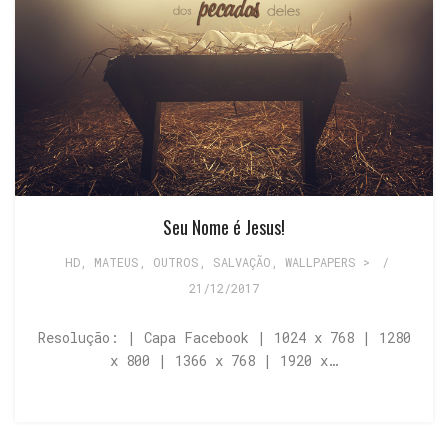
Seu Nome é Jesus!
HD
,
MATEUS
,
OUTROS
,
SALVAÇÃO
,
WALLPAPERS >
/
21/12/2017
Resolução: | Capa Facebook | 1024 x 768 | 1280
x 800 | 1366 x 768 | 1920 x…