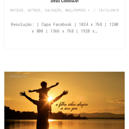
Deus Conosco!
MATEUS
,
OUTROS
,
SALVAÇÃO
,
WALLPAPERS >
/
18/12/2019
Resolução: | Capa Facebook | 1024 x 768 | 1280
x 800 | 1366 x 768 | 1920 x…