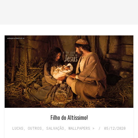
Filho do Altíssimo!
LUCAS
,
OUTROS
,
SALVAÇÃO
,
WALLPAPERS >
/
05/12/2020