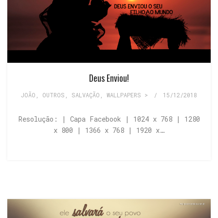
Deus Enviou!
JOÃO
,
OUTROS
,
SALVAÇÃO
,
WALLPAPERS >
/
15/12/2018
Resolução: | Capa Facebook | 1024 x 768 | 1280
x 800 | 1366 x 768 | 1920 x…