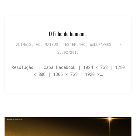
O Filho do homem…
ANIMAIS
,
HD
,
MATEUS
,
TESTEMUNHO
,
WALLPAPERS >
/
25/02/2016
Resolução: | Capa Facebook | 1024 x 768 | 1280
x 800 | 1366 x 768 | 1920 x…