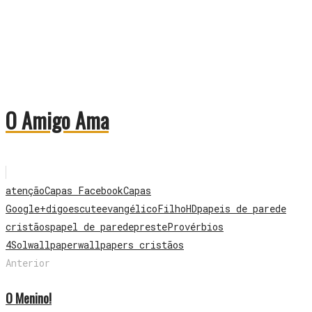
O Amigo Ama
atenção
Capas Facebook
Capas
Google+
digo
escute
evangélico
Filho
HD
papeis de parede
cristãos
papel de parede
preste
Provérbios
4
Sol
wallpaper
wallpapers cristãos
Anterior
O Menino!