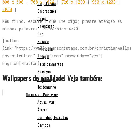
800 x 600
|
768 x 1024
|
720 x 1280
|
960 x 1203
|
Onipotência
iPad
|
Onipresença
Oração
Meu filho, escute o que lhe digo; preste atenção às
Orientação
minhas palavras. Provérbios 4:20
Paz
[button
Pecado
link=”https://wallpaperscristaos.com.br/christianwallp
Promessa
pay-attention” type=”icon” newwindow=”yes”]
Refúgio
English[/button]
Relacionamentos
Salvação
Wallpapers de qualidade! Veja também:
Santificação
Testemunho
Natureza e Paisagens
Águas, Mar
Árvore
Caminhos, Estradas
Campos