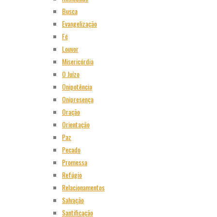
Busca
Evangelização
Fé
Louvor
Misericórdia
O Juízo
Onipotência
Onipresença
Oração
Orientação
Paz
Pecado
Promessa
Refúgio
Relacionamentos
Salvação
Santificação