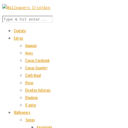
Contato
Extras
Anuncie
Apps
Capas Facebook
Capas Google+
Contribua!
Dicas
Direitos Autorais
Divulgue
O autor
Wallpapers
Temas
Ansiedade