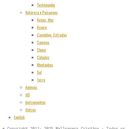
Testemunho
Natureza e Paisagens
Águas, Mar
Árvore
Caminhos, Estradas
Campos
Chuva
Cidades
Montanhas
Sol
Terra
Animais
HD
Instrumentos
Outros
English
© Copyright 2011- 2025 Wallpapers Cristãos - Todos os