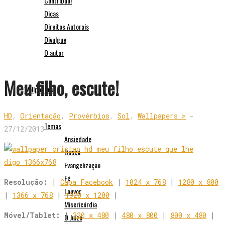
Contribua!
Dicas
Direitos Autorais
Divulgue
O autor
Meu filho, escute!
Wallpapers
HD
,
Orientação
,
Provérbios
,
Sol
,
Wallpapers >
-
Temas
27/12/2013
Ansiedade
Busca
Evangelização
Fé
Resolução:
|
Capa Facebook
|
1024 x 768
|
1280 x 800
Louvor
|
1366 x 768
|
1920 x 1200
|
Misericórdia
Móvel/Tablet:
|
320 x 480
|
480 x 800
|
800 x 480
|
O Juízo