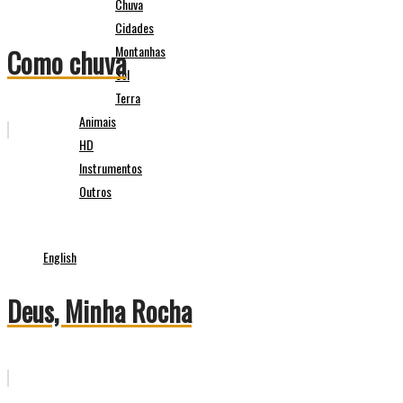
Chuva
Cidades
Montanhas
Como chuva
Sol
Terra
Animais
HD
Instrumentos
Outros
English
Deus, Minha Rocha